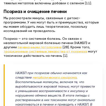
тяжелых металлов включены добавки с селеном [11].
Псориаз и очищение печени
Мы рассмотрели минусы, связанные с детокс-
программами. У них могут быть и преимущества, которые
мы можем обсудить лишь теоретически, поскольку
исследований не проводилось.
Псориаз — это системная болезнь. Он связан с
неалкогольной жировой болезнью печени (НАЖБП) и
другими
печеночными патологиями
[28]. Кроме того,
традиционные системные лекарства от псориаза
могут
токсически действовать на печень [1].
НАЖБП при псориазе обычно начинается как
следствие
метаболического синдрома
.
Воспалительные молекулы, включая те, что
вырабатываются жировой тканью, могут привести
к уменьшению восприимчивости к инсулину и
нарушению обмена веществ. В итоге липиды с
растворенными в них токсинами могут аномально
накапливаться в печени и приводить к НАЖБП. В