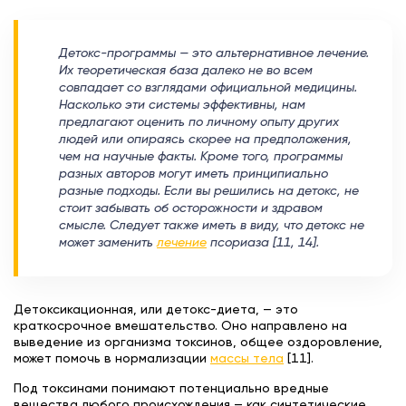
Детокс-программы — это альтернативное лечение.
Их теоретическая база далеко не во всем
совпадает со взглядами официальной медицины.
Насколько эти системы эффективны, нам
предлагают оценить по личному опыту других
людей или опираясь скорее на предположения,
чем на научные факты. Кроме того, программы
разных авторов могут иметь принципиально
разные подходы. Если вы решились на детокс, не
стоит забывать об осторожности и здравом
смысле. Следует также иметь в виду, что детокс не
может заменить
лечение
псориаза [11, 14].
Детоксикационная, или детокс-диета, — это
краткосрочное вмешательство. Оно направлено на
выведение из организма токсинов, общее оздоровление,
может помочь в нормализации
массы тела
[11].
Под токсинами понимают потенциально вредные
вещества любого происхождения — как синтетические