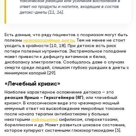
токсической реакции или усиления воспаления в
ответ на продукты и напитки, входящие в состав
детокс-диеты [11, 14].
Есть данные, что ряду пациентов с псориазом могут быть
полезны
низкокалорийные диеты
. Тем не менее не стоит
уходить в крайности [10, 18]. При детоксе есть риск
потери полезных нутриентов. Экстремальное голодание
может привести к дефициту витаминов и белка,
дисбалансу электролитов. Сообщалось даже о случаях
смерти среди людей, слишком глубоко ушедших в диеты с
минимумом калорий [29].
«Лечебный кризис»
Наиболее характерное осложнение детокса — это
реакция Яриша – Герксгеймера (ЯГ)
, или «лечебный
кризис». В классическом виде это чрезмерно мощный
иммунный ответ на высвобождение микробных токсинов
после начала терапии антибиотиками у больных
некоторыми
инфекциями
: сифилисом, спирохетозами,
бореллиозом и др. Может развиться шоковое состояние,
которое купируют системными глюкокортикоидами [3].