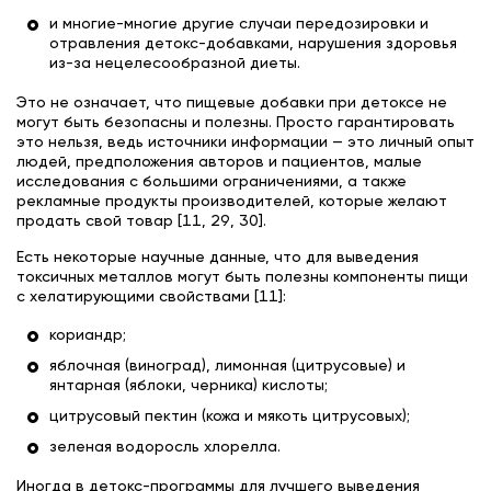
и многие-многие другие случаи передозировки и
отравления детокс-добавками, нарушения здоровья
из-за нецелесообразной диеты.
Это не означает, что пищевые добавки при детоксе не
могут быть безопасны и полезны. Просто гарантировать
это нельзя, ведь источники информации — это личный опыт
людей, предположения авторов и пациентов, малые
исследования с большими ограничениями, а также
рекламные продукты производителей, которые желают
продать свой товар [11, 29, 30].
Есть некоторые научные данные, что для выведения
токсичных металлов могут быть полезны компоненты пищи
с хелатирующими свойствами [11]:
кориандр;
яблочная (виноград), лимонная (цитрусовые) и
янтарная (яблоки, черника) кислоты;
цитрусовый пектин (кожа и мякоть цитрусовых);
зеленая водоросль хлорелла.
Иногда в детокс-программы для лучшего выведения