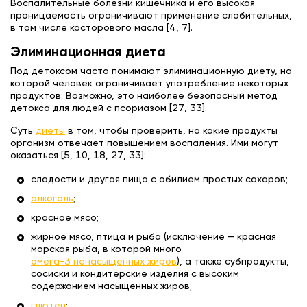
Воспалительные болезни кишечника и его высокая
проницаемость ограничивают применение слабительных,
в том числе касторового масла [4, 7].
Элиминационная диета
Под детоксом часто понимают элиминационную диету, на
которой человек ограничивает употребление некоторых
продуктов. Возможно, это наиболее безопасный метод
детокса для людей с псориазом [27, 33].
Суть
диеты
в том, чтобы проверить, на какие продукты
организм отвечает повышением воспаления. Ими могут
оказаться [5, 10, 18, 27, 33]:
сладости и другая пища с обилием простых сахаров;
алкоголь
;
красное мясо;
жирное мясо, птица и рыба (исключение — красная
морская рыба, в которой много
омега-3 ненасыщенных жиров
), а также субпродукты,
сосиски и кондитерские изделия с высоким
содержанием насыщенных жиров;
глютен
;