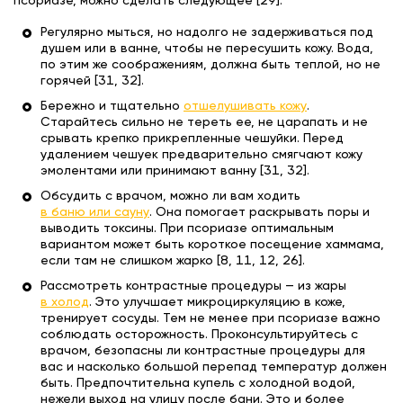
псориазе, можно сделать следующее [29]:
Регулярно мыться, но надолго не задерживаться под
душем или в ванне, чтобы не пересушить кожу. Вода,
по этим же соображениям, должна быть теплой, но не
горячей [31, 32].
Бережно и тщательно
отшелушивать кожу
.
Старайтесь сильно не тереть ее, не царапать и не
срывать крепко прикрепленные чешуйки. Перед
удалением чешуек предварительно смягчают кожу
эмолентами или принимают ванну [31, 32].
Обсудить с врачом, можно ли вам ходить
в баню или сауну
. Она помогает раскрывать поры и
выводить токсины. При псориазе оптимальным
вариантом может быть короткое посещение хаммама,
если там не слишком жарко [8, 11, 12, 26].
Рассмотреть контрастные процедуры — из жары
в холод
. Это улучшает микроциркуляцию в коже,
тренирует сосуды. Тем не менее при псориазе важно
соблюдать осторожность. Проконсультируйтесь с
врачом, безопасны ли контрастные процедуры для
вас и насколько большой перепад температур должен
быть. Предпочтительна купель с холодной водой,
нежели выход на улицу после бани. Это и более