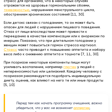
стресс для организма, что в некоторых случаях
отражается на здоровье гормональными сбоями,
тревожностью
, нарушением менструального цикла,
обострением хронических состояний [11, 30].
Если детокс связан с голоданием, то он может быть
опасен для людей с нарушением пищевого поведения.
Отказ от пищи впоследствии может привести к
перееданию в качестве компенсации или к анорексии по
инерции. Показано, что при длительном голодании у
женщин может повыситься гормон стресса кортизол.
Стресс
часто приводит к повышению аппетита и набору
веса либо к снижению аппетита и тошноте [7, 11, 30].
При псориазе некоторые компоненты пищи могут
усиливать воспаление, например
глютен
у людей с
непереносимостью или целиакией. Каждому человеку с
псориазом рекомендуется подобрать индивидуальную
диету, оценив, как влияют на него те или иные продукты
[5, 10].
Перед тем как начать программу очищения, важно
убедиться, что у вас не возникнет
аллергии
,