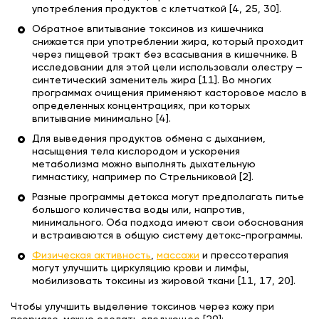
употребления продуктов с клетчаткой [4, 25, 30].
Обратное впитывание токсинов из кишечника
снижается при употреблении жира, который проходит
через пищевой тракт без всасывания в кишечнике. В
исследовании для этой цели использовали олестру —
синтетический заменитель жира [11]. Во многих
программах очищения применяют касторовое масло в
определенных концентрациях, при которых
впитывание минимально [4].
Для выведения продуктов обмена с дыханием,
насыщения тела кислородом и ускорения
метаболизма можно выполнять дыхательную
гимнастику, например по Стрельниковой [2].
Разные программы детокса могут предполагать питье
большого количества воды или, напротив,
минимального. Оба подхода имеют свои обоснования
и встраиваются в общую систему детокс-программы.
Физическая активность
,
массажи
и прессотерапия
могут улучшить циркуляцию крови и лимфы,
мобилизовать токсины из жировой ткани [11, 17, 20].
Чтобы улучшить выделение токсинов через кожу при