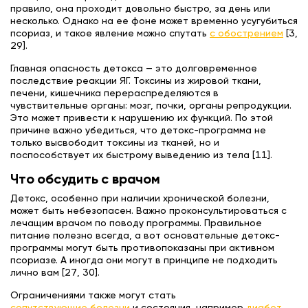
правило, она проходит довольно быстро, за день или
несколько. Однако на ее фоне может временно усугубиться
псориаз, и такое явление можно спутать
с обострением
[3,
29].
Главная опасность детокса — это долговременное
последствие реакции ЯГ. Токсины из жировой ткани,
печени, кишечника перераспределяются в
чувствительные органы: мозг, почки, органы репродукции.
Это может привести к нарушению их функций. По этой
причине важно убедиться, что детокс-программа не
только высвободит токсины из тканей, но и
поспособствует их быстрому выведению из тела [11].
Что обсудить с врачом
Детокс, особенно при наличии хронической болезни,
может быть небезопасен. Важно проконсультироваться с
лечащим врачом по поводу программы. Правильное
питание полезно всегда, а вот основательные детокс-
программы могут быть противопоказаны при активном
псориазе. А иногда они могут в принципе не подходить
лично вам [27, 30].
Ограничениями также могут стать
сопутствующие болезни
и состояния, например
диабет
,