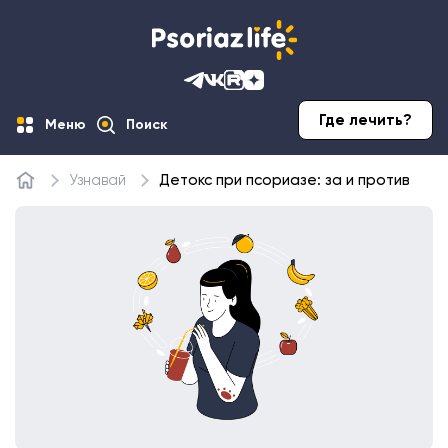
Где лечить?
Меню
Поиск
Узнавай
Детокс при псориазе: за и против
Главная