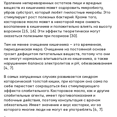
Удаление непереваренных остатков пищи и вредных
веществ из кишечника может оздоровить микробиоту,
убрав субстрат, который любят гнилостные микробы. Это
стимулирует рост полезных бактерий. Кроме того,
касторовое масло может в некоторой мере снижать
воспаление в кишечнике и положительно влиять на высоту
ворсинок [15, 16]. Эти эффекты теоретически могут
оказаться полезными при псориазе [30].
Тем не менее очищение кишечника — это временная,
периодическая мера. Очищение на постоянной основе
грозит дефицитом питательных веществ, потому что они
не смогут нормально впитываться из кишечника, а также
нарушением баланса электролитов и pH, обезвоживанием
[4, 7].
В самых запущенных случаях развивается синдром
катарсической толстой кишки, при котором она сама по
себе перестает сокращаться без стимулирующего
эффекта слабительного. Касторовое масло, как и другие
слабительные агенты, имеет противопоказания и
побочные действия, поэтому консультация с врачом
обязательна. Имеет значение и вкус касторки, из-за
которого многие люди не могут ее употреблять [4, 7].