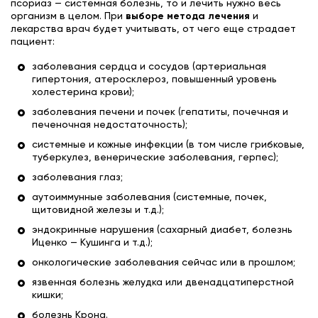
псориаз — системная болезнь, то и лечить нужно весь
организм в целом. При
выборе метода лечения
и
лекарства врач будет учитывать, от чего еще страдает
пациент:
заболевания сердца и сосудов (артериальная
гипертония, атеросклероз, повышенный уровень
холестерина крови);
заболевания печени и почек (гепатиты, почечная и
печеночная недостаточность);
системные и кожные инфекции (в том числе грибковые,
туберкулез, венерические заболевания, герпес);
заболевания глаз;
аутоиммунные заболевания (системные, почек,
щитовидной железы и т.д.);
эндокринные нарушения (сахарный диабет, болезнь
Иценко — Кушинга и т.д.);
онкологические заболевания сейчас или в прошлом;
язвенная болезнь желудка или двенадцатиперстной
кишки;
болезнь Крона.