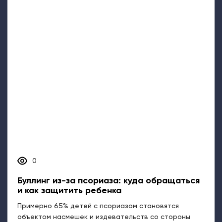
0
Буллинг из-за псориаза: куда обращаться
и как защитить ребенка
Примерно 65% детей с псориазом становятся
объектом насмешек и издевательств со стороны
сверстников [1]....
Психология
Взаимоотношения