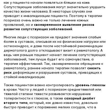
как у пациента начали появляться бляшки на коже.
Сопутствующие заболевания могут значительно ухудшить
качество жизни человека. В некоторых случаях они
приводят к инвалидизации пациента. Поэтому в терапии
псориаза очень важно не только лечение кожных
проявлений, но и
своевременное выявление рисков
развития сопутствующих заболеваний
.
Многие люди с псориазом не придают значения слабым
болям в суставах, списывая их на физические нагрузки или
остеохондроз, и даже после настойчивой рекомендации
дерматолога долго откладывают визит к ревматологу. А
ведь чем раньше пациент начнет лечение сопутствующих
заболеваний, тем лучше будет его самочувствие, а
терапия эффективней. Так, своевременное обращение к
ревматологу, раннее начало терапии позволят
снизить
риск
деформации и разрушения суставов, приводящих к
стойкой инвалидизации.
Также пациентам важно контролировать
уровень глюкозы
в крови. Часто у людей с псориазом среднетяжелой или
тяжелой степени тяжести развивается нарушение
толерантности к глюкозе, а также
сахарный диабет
второго типа
, который, как давно известно, довольно
быстро приводит к поражению мелких сосудов, что в