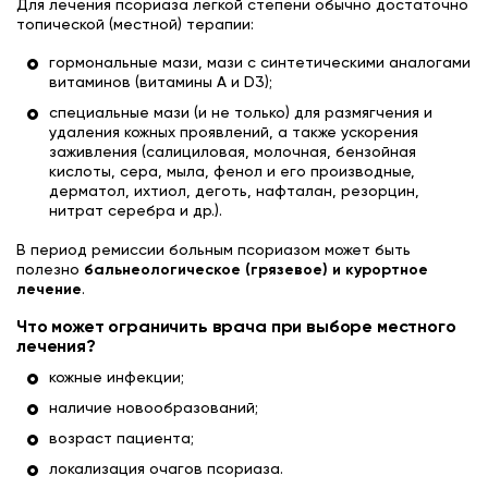
Для лечения псориаза легкой степени обычно достаточно
топической (местной) терапии:
гормональные мази, мази с синтетическими аналогами
витаминов (витамины А и D3);
специальные мази (и не только) для размягчения и
удаления кожных проявлений, а также ускорения
заживления (салициловая, молочная, бензойная
кислоты, сера, мыла, фенол и его производные,
дерматол, ихтиол, деготь, нафталан, резорцин,
нитрат серебра и др.).
В период ремиссии больным псориазом может быть
полезно
бальнеологическое (грязевое) и курортное
лечение
.
Что может ограничить врача при выборе местного
лечения?
кожные инфекции;
наличие новообразований;
возраст пациента;
локализация очагов псориаза.