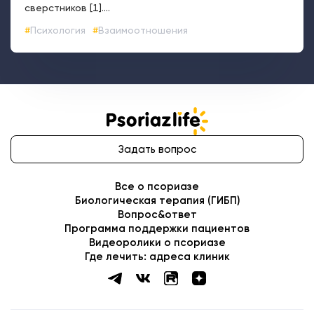
Задать вопрос
Все о псориазе
Биологическая терапия (ГИБП)
Вопрос&ответ
Программа поддержки пациентов
Видеоролики о псориазе
Где лечить: адреса клиник
ИНФОРМАЦИЯ НА ДАННОМ САЙТЕ НЕ ДОЛЖНА ИСПОЛЬЗОВАТЬСЯ
ДЛЯ САМОСТОЯТЕЛЬНОЙ ДИАГНОСТИКИ ЛЕЧЕНИЯ И НЕ МОЖЕТ
БЫТЬ ЗАМЕНОЙ ОЧНОЙ КОНСУЛЬТАЦИИ ВРАЧА
Соглашение об использовании сайта
Политика в отношении обработки ПДН
Политика cookies
Copyright ©
2026
. PsoriazLife