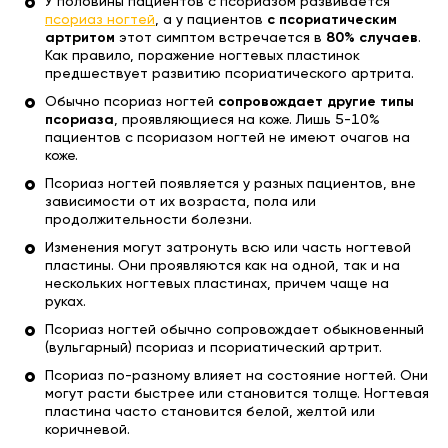
У половины пациентов с псориазом развивается
псориаз ногтей
, а у пациентов
с псориатическим
артритом
этот симптом встречается в
80% случаев
.
Как правило, поражение ногтевых пластинок
предшествует развитию псориатического артрита.
Обычно псориаз ногтей
сопровождает другие типы
псориаза
, проявляющиеся на коже. Лишь 5-10%
пациентов с псориазом ногтей не имеют очагов на
коже.
Псориаз ногтей появляется у разных пациентов, вне
зависимости от их возраста, пола или
продолжительности болезни.
Изменения могут затронуть всю или часть ногтевой
пластины. Они проявляются как на одной, так и на
нескольких ногтевых пластинах, причем чаще на
руках.
Псориаз ногтей обычно сопровождает обыкновенный
(вульгарный) псориаз и псориатический артрит.
Псориаз по-разному влияет на состояние ногтей. Они
могут расти быстрее или становится толще. Ногтевая
пластина часто становится белой, желтой или
коричневой.