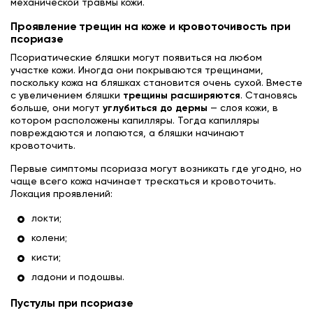
механической травмы кожи.
Проявление трещин на коже и кровоточивость при
псориазе
Псориатические бляшки могут появиться на любом
участке кожи. Иногда они покрываются трещинами,
поскольку кожа на бляшках становится очень сухой. Вместе
с увеличением бляшки
трещины расширяются
. Становясь
больше, они могут
углубиться до дермы
— слоя кожи, в
котором расположены капилляры. Тогда капилляры
повреждаются и лопаются, а бляшки начинают
кровоточить.
Первые симптомы псориаза могут возникать где угодно, но
чаще всего кожа начинает трескаться и кровоточить.
Локация проявлений:
локти;
колени;
кисти;
ладони и подошвы.
Пустулы при псориазе