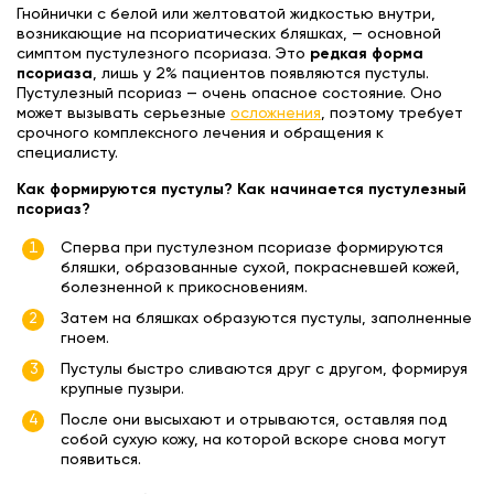
Гнойнички с белой или желтоватой жидкостью внутри,
возникающие на псориатических бляшках, — основной
симптом пустулезного псориаза. Это
редкая форма
псориаза
, лишь у 2% пациентов появляются пустулы.
Пустулезный псориаз — очень опасное состояние. Оно
может вызывать серьезные
осложнения
, поэтому требует
срочного комплексного лечения и обращения к
специалисту.
Как формируются пустулы?
Как начинается пустулезный
псориаз?
Сперва при пустулезном псориазе формируются
бляшки, образованные сухой, покрасневшей кожей,
болезненной к прикосновениям.
Затем на бляшках образуются пустулы, заполненные
гноем.
Пустулы быстро сливаются друг с другом, формируя
крупные пузыри.
После они высыхают и отрываются, оставляя под
собой сухую кожу, на которой вскоре снова могут
появиться.