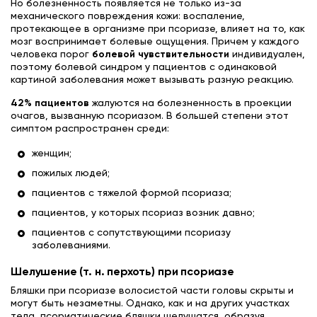
Но болезненность появляется не только из-за
механического повреждения кожи: воспаление,
протекающее в организме при псориазе, влияет на то, как
мозг воспринимает болевые ощущения. Причем у каждого
человека порог
болевой чувствительности
индивидуален,
поэтому болевой синдром у пациентов с одинаковой
картиной заболевания может вызывать разную реакцию.
42% пациентов
жалуются на болезненность в проекции
очагов, вызванную псориазом. В большей степени этот
симптом распространен среди:
женщин;
пожилых людей;
пациентов с тяжелой формой псориаза;
пациентов, у которых псориаз возник давно;
пациентов с сопутствующими псориазу
заболеваниями.
Шелушение (т. н. перхоть) при псориазе
Бляшки при псориазе волосистой части головы скрыты и
могут быть незаметны. Однако, как и на других участках
тела, псориатические бляшки шелушатся, образуя