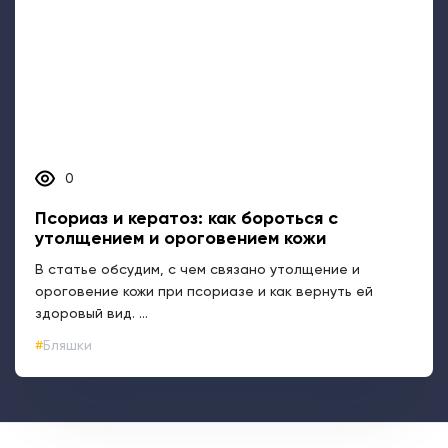
0
Псориаз и кератоз: как бороться с
утолщением и ороговением кожи
В статье обсудим, с чем связано утолщение и
ороговение кожи при псориазе и как вернуть ей
здоровый вид. ...
Бляшки
Задать вопрос
Все о псориазе
Биологическая терапия (ГИБП)