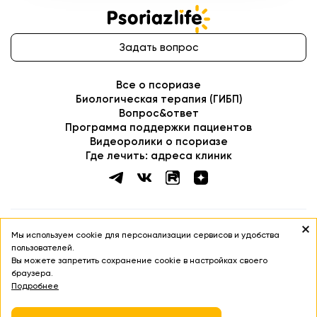
Вопрос&ответ
Программа поддержки пациентов
Видеоролики о псориазе
Где лечить: адреса клиник
ИНФОРМАЦИЯ НА ДАННОМ САЙТЕ НЕ ДОЛЖНА ИСПОЛЬЗОВАТЬСЯ
ДЛЯ САМОСТОЯТЕЛЬНОЙ ДИАГНОСТИКИ ЛЕЧЕНИЯ И НЕ МОЖЕТ
БЫТЬ ЗАМЕНОЙ ОЧНОЙ КОНСУЛЬТАЦИИ ВРАЧА
Соглашение об использовании сайта
Политика в отношении обработки ПДН
Политика cookies
Copyright ©
2026
. PsoriazLife
Мы используем cookie для персонализации сервисов и удобства
пользователей.
Вы можете запретить сохранение cookie в настройках своего
браузера.
Подробнее