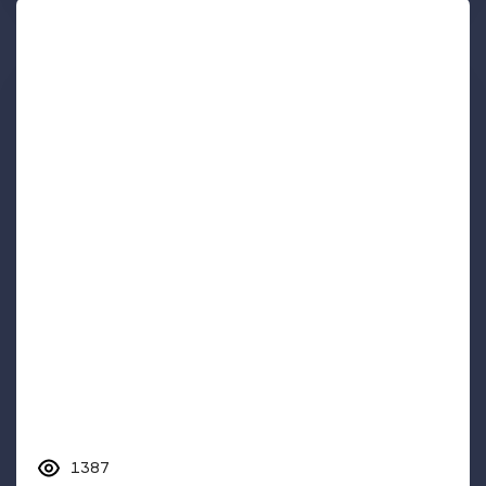
1387
Лекарственные каникулы при псориазе
Контроль активности псориаза — это непрерывный
процесс. Однако многие пациенты перестают
лечиться, когда...
Терапия
Обострение псориаза
Ремиссия