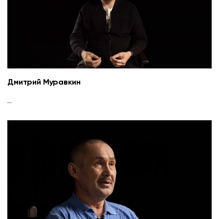
Дмитрий Муравкин
...