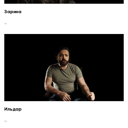
Зарина
...
Ильдар
...