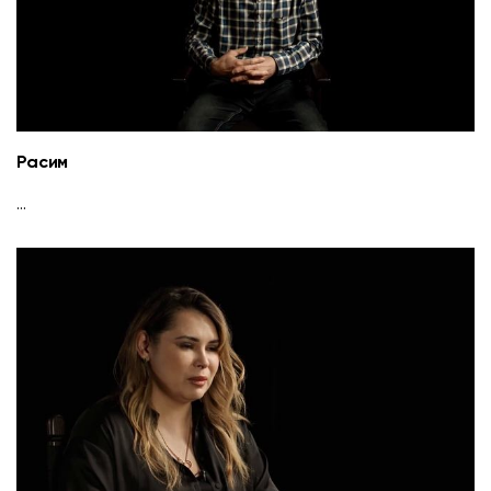
Расим
...