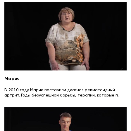
Мария
В 2010 году Марии поставили диагноз ревматоидный
артрит. Годы безуспешной борьбы, терапий, которые п
...