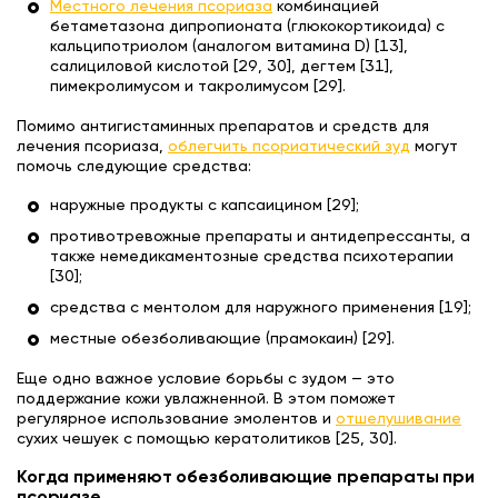
Местного лечения псориаза
комбинацией
бетаметазона дипропионата (глюкокортикоида) с
кальципотриолом (аналогом витамина D) [13],
салициловой кислотой [29, 30], дегтем [31],
пимекролимусом и такролимусом [29].
Помимо антигистаминных препаратов и средств для
лечения псориаза,
облегчить псориатический зуд
могут
помочь следующие средства:
наружные продукты с капсаицином [29];
противотревожные препараты и антидепрессанты, а
также немедикаментозные средства психотерапии
[30];
средства с ментолом для наружного применения [19];
местные обезболивающие (прамокаин) [29].
Еще одно важное условие борьбы с зудом — это
поддержание кожи увлажненной. В этом поможет
регулярное использование эмолентов и
отшелушивание
сухих чешуек с помощью кератолитиков [25, 30].
Когда применяют обезболивающие препараты при