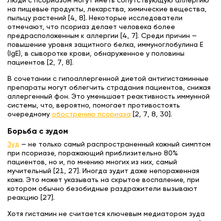
Люди с псориазом могут иметь сопутствующую аллергию
на пищевые продукты, лекарства, химические вещества,
пыльцу растений [4, 8]. Некоторые исследователи
отмечают, что псориаз делает человека более
предрасположенным к аллергии [4, 7]. Среди причин —
повышение уровня защитного белка, иммуноглобулина E
(IgE), в сыворотке крови, обнаруженное у половины
пациентов [2, 7, 8].
В сочетании с гипоаллергенной диетой антигистаминные
препараты могут облегчить страдания пациентов, снижая
аллергенный фон. Это уменьшает реактивность иммунной
системы, что, вероятно, помогает противостоять
очередному
обострению псориаза
[2, 7, 8, 30].
Борьба с зудом
Зуд
— не только самый распространенный кожный симптом
при псориазе, поражающий приблизительно 80%
пациентов, но и, по мнению многих из них, самый
мучительный [21, 27]. Иногда зудит даже непораженная
кожа. Это может указывать на скрытое воспаление, при
котором обычно безобидные раздражители вызывают
реакцию [27].
Хотя гистамин не считается ключевым медиатором зуда