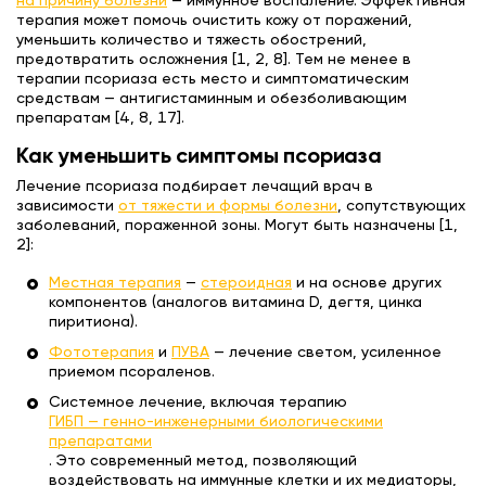
на причину болезни
— иммунное воспаление. Эффективная
терапия может помочь очистить кожу от поражений,
уменьшить количество и тяжесть обострений,
предотвратить осложнения [1, 2, 8]. Тем не менее в
терапии псориаза есть место и симптоматическим
средствам — антигистаминным и обезболивающим
препаратам [4, 8, 17].
Как уменьшить симптомы псориаза
Лечение псориаза подбирает лечащий врач в
зависимости
от тяжести и формы болезни
, сопутствующих
заболеваний, пораженной зоны. Могут быть назначены [1,
2]:
Местная терапия
—
стероидная
и на основе других
компонентов (аналогов витамина D, дегтя, цинка
пиритиона).
Фототерапия
и
ПУВА
— лечение светом, усиленное
приемом псораленов.
Системное лечение, включая терапию
ГИБП — генно-инженерными биологическими
препаратами
. Это современный метод, позволяющий
воздействовать на иммунные клетки и их медиаторы,