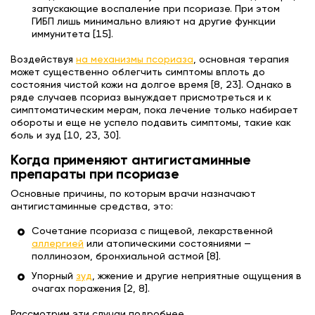
запускающие воспаление при псориазе. При этом
ГИБП лишь минимально влияют на другие функции
иммунитета [15].
Воздействуя
на механизмы псориаза
, основная терапия
может существенно облегчить симптомы вплоть до
состояния чистой кожи на долгое время [8, 23]. Однако в
ряде случаев псориаз вынуждает присмотреться и к
симптоматическим мерам, пока лечение только набирает
обороты и еще не успело подавить симптомы, такие как
боль и зуд [10, 23, 30].
Когда применяют антигистаминные
препараты при псориазе
Основные причины, по которым врачи назначают
антигистаминные средства, это:
Сочетание псориаза с пищевой, лекарственной
аллергией
или атопическими состояниями —
поллинозом, бронхиальной астмой [8].
Упорный
зуд
, жжение и другие неприятные ощущения в
очагах поражения [2, 8].
Рассмотрим эти случаи подробнее.