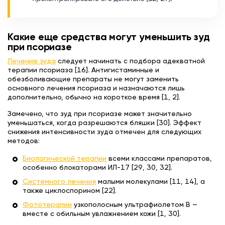
Какие еще средства могут уменьшить зуд
при псориазе
Лечение зуда
следует начинать с подбора адекватной
терапии псориаза [16]. Антигистаминные и
обезболивающие препараты не могут заменить
основного лечения псориаза и назначаются лишь
дополнительно, обычно на короткое время [1, 2].
Замечено, что зуд при псориазе может значительно
уменьшаться, когда разрешаются бляшки [30]. Эффект
снижения интенсивности зуда отмечен для следующих
методов:
Биологической терапии
всеми классами препаратов,
особенно блокаторами ИЛ-17 [29, 30, 32].
Системного лечения
малыми молекулами [11, 14], а
также циклоспорином [22].
Фототерапии
узкополосным ультрафиолетом B —
вместе с обильным увлажнением кожи [1, 30].