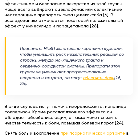
эффективное и безопасное лекарство из этой группы.
Чаще всего выбирают ацеклофенак или селективные
нестероидные препараты типа целекоксиба [6]. В
исследованиях отмечается некоторый положительный
эффект у нимесулида и парацетамола [26].
Принимать НПВП желательно короткими курсами,
чтобы уменьшить риск нежелательных реакций со
стороны желудочно-кишечного тракта и
сердечно-сосудистой системы. Препараты этой
группы не уменьшают прогрессирование
псориаза и артрита, но могут
облегчить боль
[16,
26].
В ряде случаев могут помочь миорелаксанты, например
толперизон. Кроме расслабляющего эффекта он
обладает обезболивающим, а также может снизить
чувствительность к боли, повышая болевой порог [24].
Снять боль и воспаление
при псориатическом артрите
в