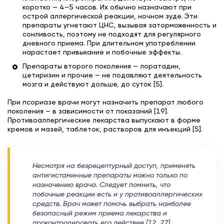
коротко — 4–5 часов. Их обычно назначают при
острой аллергической реакции, ночном зуде. Эти
препараты угнетают ЦНС, вызывая заторможенность и
сонливость, поэтому не подходят для регулярного
дневного приема. При длительном употреблении
нарастает привыкание и побочные эффекты.
Препараты второго поколения — лоратадин,
цетиризин и прочие — не подавляют деятельность
мозга и действуют дольше, до суток [5].
При псориазе врачи могут назначить препарат любого
поколения — в зависимости от показаний [19].
Противоаллергические лекарства выпускают в форме
кремов и мазей, таблеток, растворов для инъекций [5].
Несмотря на безрецептурный доступ, применять
антигистаминные препараты можно только по
назначению врача. Следует помнить, что
побочные реакции есть и у противоаллергических
средств. Врач может помочь выбрать наиболее
безопасный режим приема лекарства и
проконтролировать его действие [12, 27].