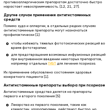
противоаллергическим препаратам достаточно быстро
нарастает невосприимчивость. [12, 21, 27].
Другие случаи применения антигистаминных
средств
Помимо зуда и аллергии, в отдельных редких случаях
антигистаминные препараты могут назначаться
профилактически [1]:
чтобы избежать тяжелых фототоксических реакций во
время фототерапии;
для предотвращения возможных инфузионных реакций
при внутривенном введении некоторых препаратов,
например отдельных
ГИБП
для лечения псориаза.
Их применение обусловлено состоянием здоровья
конкретного пациента [1].
Антигистаминные препараты выбора при псориазе
Антигистаминные средства делятся на препараты
первого и второго поколения [5]:
Лекарства из первого поколения, такие как
клемастин, хлоропирамин, действуют быстро, но