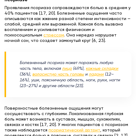
псориазе
Проявления псориаза сопровождаются болью в среднем у
40% пациентов [17, 20]. Болезненные ощущения часто
описываются как жжение разной степени интенсивности —
слабой, средней или выраженной. Кожная боль вызвана
воспалением и усиливается физическим и
психосоциальным
стрессом
. Она нередко нарушает
ночной сон, что создает замкнутый круг [6, 23].
Болезненный псориаз может поражать любую
часть тела, включая
лицо
(49%),
кожные складки
(36%),
волосистую часть головы
и
ладони
(12–
16%), уши, поясничную область, ноги, руки, ногти
(23–27%) и другие области [23].
Поверхностные болезненные ощущения могут
сосуществовать с глубокими. Локализованная глубокая
боль может возникать в суставах, мышцах, сухожилиях,
связках и костях [17, 20]. У многих пациентов с псориазом
также наблюдается
псориатический артрит
, который
проявляется болью в пояснице, суставах и связках [2, 17].