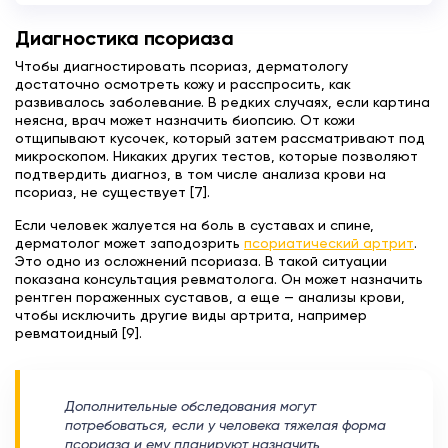
Диагностика псориаза
Чтобы диагностировать псориаз, дерматологу
достаточно осмотреть кожу и расспросить, как
развивалось заболевание. В редких случаях, если картина
неясна, врач может назначить биопсию. От кожи
отщипывают кусочек, который затем рассматривают под
микроскопом. Никаких других тестов, которые позволяют
подтвердить диагноз, в том числе анализа крови на
псориаз, не существует [7].
Если человек жалуется на боль в суставах и спине,
дерматолог может заподозрить
псориатический артрит
.
Это одно из осложнений псориаза. В такой ситуации
показана консультация ревматолога. Он может назначить
рентген пораженных суставов, а еще — анализы крови,
чтобы исключить другие виды артрита, например
ревматоидный [9].
Дополнительные обследования могут
потребоваться, если у человека тяжелая форма
псориаза и ему планируют назначить