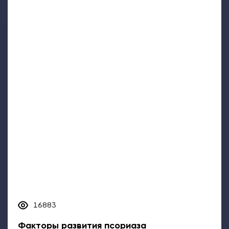
16883
Факторы развития псориаза
Псориаз развивается из-за сбоя иммунной системы,
однако существуют внешние факторы, которые
могут стать...
Советы
Теория