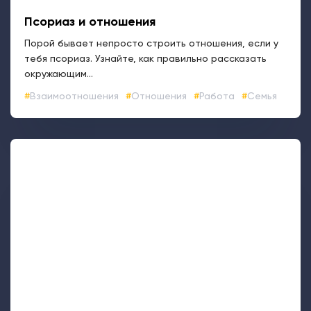
17289
Зуд и псориаз
Все чаще зуд признается одним из наиболее
неприятных симптомов псориаза. Изнурительное
явление может...