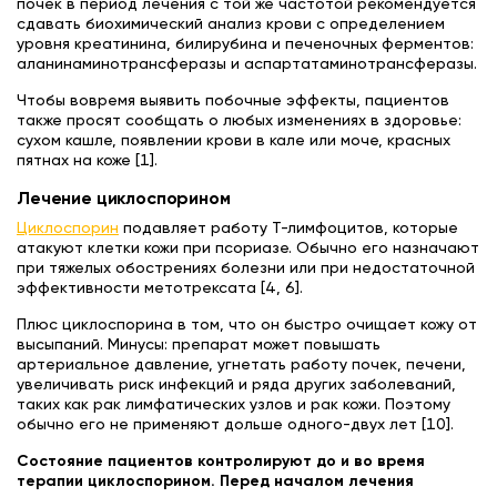
почек в период лечения с той же частотой рекомендуется
сдавать биохимический анализ крови с определением
уровня креатинина, билирубина и печеночных ферментов:
аланинаминотрансферазы и аспартатаминотрансферазы.
Чтобы вовремя выявить побочные эффекты, пациентов
также просят сообщать о любых изменениях в здоровье:
сухом кашле, появлении крови в кале или моче, красных
пятнах на коже [1].
Лечение циклоспорином
Циклоспорин
подавляет работу Т-лимфоцитов, которые
атакуют клетки кожи при псориазе. Обычно его назначают
при тяжелых обострениях болезни или при недостаточной
эффективности метотрексата [4, 6].
Плюс циклоспорина в том, что он быстро очищает кожу от
высыпаний. Минусы: препарат может повышать
артериальное давление, угнетать работу почек, печени,
увеличивать риск инфекций и ряда других заболеваний,
таких как рак лимфатических узлов и рак кожи. Поэтому
обычно его не применяют дольше одного-двух лет [10].
Состояние пациентов контролируют до и во время
терапии циклоспорином. Перед началом лечения