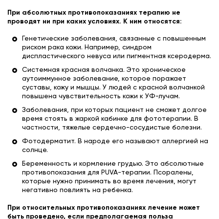
При абсолютных противопоказаниях терапию не
проводят ни при каких условиях. К ним относятся:
Генетические заболевания, связанные с повышенным
риском рака кожи. Например, синдром
диспластического невуса или пигментная ксеродерма.
Системная красная волчанка. Это хроническое
аутоиммунное заболевание, которое поражает
суставы, кожу и мышцы. У людей с красной волчанкой
повышена чувствительность кожи к УФ-лучам.
Заболевания, при которых пациент не сможет долгое
время стоять в жаркой кабинке для фототерапии. В
частности, тяжелые сердечно-сосудистые болезни.
Фотодерматит. В народе его называют аллергией на
солнце.
Беременность и кормление грудью. Это абсолютные
противопоказания для PUVA-терапии. Псоралены,
которые нужно принимать во время лечения, могут
негативно повлиять на ребенка.
​При относительных противопоказаниях лечение может
быть проведено, если предполагаемая польза