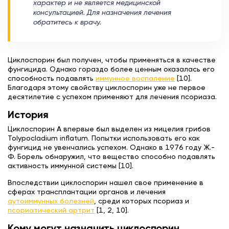
характер и не является медицинской
консультацией. Для назначения лечения
обратитесь к врачу.
Циклоспорин был получен, чтобы применяться в качестве
фунгицида. Однако гораздо более ценным оказалась его
способность подавлять
иммунное воспаление
[10].
Благодаря этому свойству циклоспорин уже не первое
десятилетие с успехом применяют для лечения псориаза.
История
Циклоспорин А впервые был выделен из мицелия грибов
Tolypocladium inflatum. Попытки использовать его как
фунгицид не увенчались успехом. Однако в 1976 году Ж.-
Ф. Борель обнаружил, что вещество способно подавлять
активность иммунной системы [10].
Впоследствии циклоспорин нашел свое применение в
сферах трансплантации органов и лечения
аутоиммунных болезней
, среди которых псориаз и
псориатический артрит
[1, 2, 10].