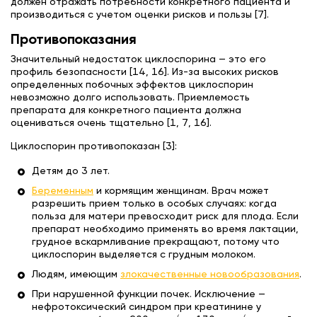
должен отражать потребности конкретного пациента и
производиться с учетом оценки рисков и пользы [7].
Противопоказания
Значительный недостаток циклоспорина — это его
профиль безопасности [14, 16]. Из-за высоких рисков
определенных побочных эффектов циклоспорин
невозможно долго использовать. Приемлемость
препарата для конкретного пациента должна
оцениваться очень тщательно [1, 7, 16].
Циклоспорин противопоказан [3]:
Детям до 3 лет.
Беременным
и кормящим женщинам. Врач может
разрешить прием только в особых случаях: когда
польза для матери превосходит риск для плода. Если
препарат необходимо применять во время лактации,
грудное вскармливание прекращают, потому что
циклоспорин выделяется с грудным молоком.
Людям, имеющим
злокачественные новообразования
.
При нарушенной функции почек. Исключение —
нефротоксический синдром при креатинине у