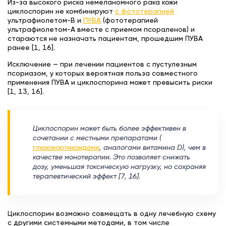
Из-за высокого риска немеланомного рака кожи
циклоспорин не комбинируют
с фототерапией
ультрафиолетом-B и
ПУВА
(фототерапией
ультрафиолетом-A вместе с приемом псораленов) и
стараются не назначать пациентам, прошедшим ПУВА
ранее [1, 16].
Исключение — при лечении пациентов с пустулезным
псориазом, у которых вероятная польза совместного
применения ПУВА и циклоспорина может превысить риски
[1, 13, 16].
Циклоспорин может быть более эффективен в
сочетании с местными препаратами (
глюкокортикоидами
, аналогами витамина D), чем в
качестве монотерапии. Это позволяет снижать
дозу, уменьшая токсическую нагрузку, но сохраняя
терапевтический эффект [7, 16].
Циклоспорин возможно совмещать в одну лечебную схему
с другими системными методами, в том числе