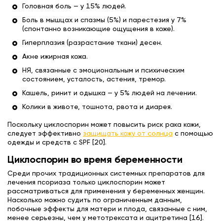
Головная боль — у 15% людей.
Боль в мышцах и спазмы (5%) и парестезия у 7%
(спонтанно возникающие ощущения в коже).
Гиперплазия (разрастание ткани) десен.
Акне ижирная кожа.
НЯ, связанные с эмоциональным и психическим
состоянием, усталость, астения, тремор.
Кашель, ринит и одышка — у 5% людей на лечении.
Колики в животе, тошнота, рвота и диарея.
Поскольку циклоспорин может повысить риск рака кожи,
следует эффективно
защищать кожу от солнца
с помощью
одежды и средств с SPF [20].
Циклоспорин во время беременности
Среди прочих традиционных системных препаратов для
лечения псориаза только циклоспорин может
рассматриваться для применения у беременных женщин.
Насколько можно судить по ограниченным данным,
побочные эффекты для матери и плода, связанные с ним,
менее серьезны, чем у метотрексата и ацитретина [16].