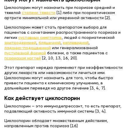
Кому могут назначить циклоспорин
Циклоспорин могут назначить при псориазе средней и
тяжелой
степени тяжести
[1] либо при псориатическом
артрите минимальной или умеренной активности [2].
Циклоспорин может стать препаратом выбора для
пациентов с сочетанием распространенного псориаза и
легких
суставных симптомов
, людей с псориатической
эритродермией
,
бляшечной
,
каплевидной
,
ладонно-подошвенной
или генерализованной
пустулезной формой
болезни, а также пациентов с
псориазом ногтей
[2, 10, 13, 16, 20].
Этот препарат нередко применяют при неэффективности
других лекарств или невозможности лечиться ими.
Циклоспорин могут назначить для того, чтобы быстро
привести пациента к клиническому улучшению, в
дальнейшем переведя на другое лечение [3, 4, 7].
Как действует циклоспорин
Циклоспорин — это иммунодепрессант, то есть препарат,
подавляющий активность иммунной системы [3, 4].
Циклоспорин обладает множественным действием,
направленным против псориаза [16]