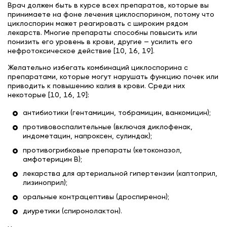
Врач должен быть в курсе всех препаратов, которые вы
принимаете на фоне лечения циклоспорином, потому что
циклоспорин может реагировать с широким рядом
лекарств. Многие препараты способны повысить или
понизить его уровень в крови, другие — усилить его
нефротоксическое действие [10, 16, 19].
Желательно избегать комбинаций циклоспорина с
препаратами, которые могут нарушать функцию почек или
приводить к повышению калия в крови. Среди них
некоторые [10, 16, 19]:
антибиотики (гентамицин, тобрамицин, ванкомицин);
противовоспалительные (включая диклофенак,
индометацин, напроксен, сулиндак);
противогрибковые препараты (кетоконазол,
амфотерицин B);
лекарства для артериальной гипертензии (каптоприл,
лизиноприл);
оральные контрацептивы (дроспиренон);
диуретики (спиронолактон).