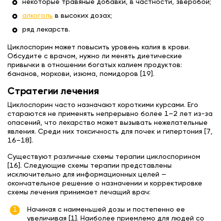
некоторые травяные добавки, в частности, зверобой;
алкоголь
в высоких дозах;
ряд лекарств.
Циклоспорин может повысить уровень калия в крови.
Обсудите с врачом, нужно ли менять диетические
привычки в отношении богатых калием продуктов:
бананов, моркови, изюма, помидоров [19].
Стратегии лечения
Циклоспорин часто назначают короткими курсами. Его
стараются не применять непрерывно более 1–2 лет из-за
опасений, что лекарство может вызывать нежелательные
явления. Среди них токсичность для почек и гипертония [7,
16–18].
Существуют различные схемы терапии циклоспорином
[16]. Следующие схемы терапии представлены
исключительно для информационных целей —
окончательное решение о назначении и корректировке
схемы лечения принимает лечащий врач:
Начиная с наименьшей дозы и постепенно ее
увеличивая [1]. Наиболее приемлемо для людей со