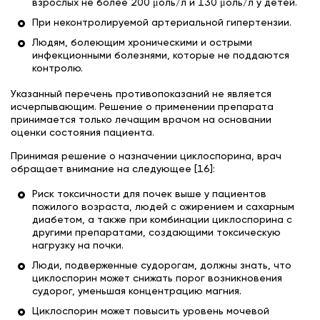
взрослых не более 200 μоль/л и 130 μоль/л у детей.
При неконтролируемой артериальной гипертензии.
Людям, болеющим хроническими и острыми
инфекционными болезнями, которые не поддаются
контролю.
Указанный перечень противопоказаний не является
исчерпывающим. Решение о применении препарата
принимается только лечащим врачом на основании
оценки состояния пациента.
Принимая решение о назначении циклоспорина, врач
обращает внимание на следующее [16]:
Риск токсичности для почек выше у пациентов
пожилого возраста, людей с ожирением и сахарным
диабетом, а также при комбинации циклоспорина с
другими препаратами, создающими токсическую
нагрузку на почки.
Люди, подверженные судорогам, должны знать, что
циклоспорин может снижать порог возникновения
судорог, уменьшая концентрацию магния.
Циклоспорин может повысить уровень мочевой