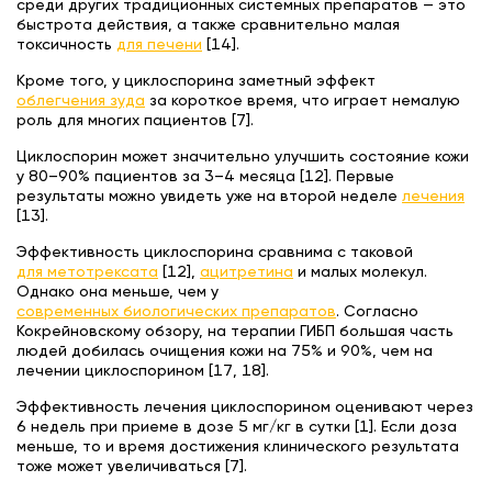
среди других традиционных системных препаратов — это
быстрота действия, а также сравнительно малая
токсичность
для печени
[14].
Кроме того, у циклоспорина заметный эффект
облегчения зуда
за короткое время, что играет немалую
роль для многих пациентов [7].
Циклоспорин может значительно улучшить состояние кожи
у 80–90% пациентов за 3–4 месяца [12]. Первые
результаты можно увидеть уже на второй неделе
лечения
[13].
Эффективность циклоспорина сравнима с таковой
для метотрексата
[12],
ацитретина
и малых молекул.
Однако она меньше, чем у
современных биологических препаратов
. Согласно
Кокрейновскому обзору, на терапии ГИБП большая часть
людей добилась очищения кожи на 75% и 90%, чем на
лечении циклоспорином [17, 18].
Эффективность лечения циклоспорином оценивают через
6 недель при приеме в дозе 5 мг/кг в сутки [1]. Если доза
меньше, то и время достижения клинического результата
тоже может увеличиваться [7].