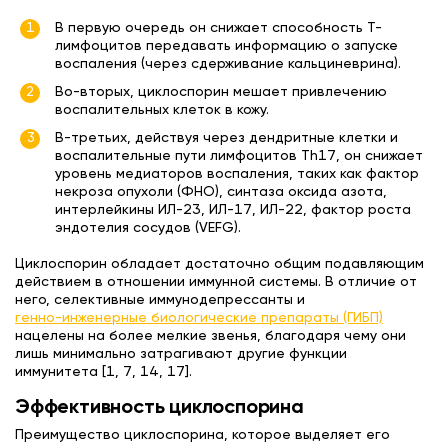
В первую очередь он снижает способность T-
лимфоцитов передавать информацию о запуске
воспаления (через сдерживание кальциневрина).
Во-вторых, циклоспорин мешает привлечению
воспалительных клеток в кожу.
В-третьих, действуя через дендритные клетки и
воспалительные пути лимфоцитов Th17, он снижает
уровень медиаторов воспаления, таких как фактор
некроза опухоли (ФНО), синтаза оксида азота,
интерлейкины ИЛ-23, ИЛ-17, ИЛ-22, фактор роста
эндотелия сосудов (VEFG).
Циклоспорин обладает достаточно общим подавляющим
действием в отношении иммунной системы. В отличие от
него, селективные иммунодепрессанты и
генно-инженерные биологические препараты (ГИБП)
нацелены на более мелкие звенья, благодаря чему они
лишь минимально затрагивают другие функции
иммунитета [1, 7, 14, 17].
Эффективность циклоспорина
Преимущество циклоспорина, которое выделяет его