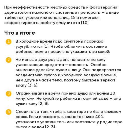
При неэффективности местных средств и фототерапии
дерматологи назначают системные препараты — в виде
таблеток, уколов или капельниц. Они помогают
скорректировать работу иммунитета [10].
Что в итоге
В холодное время года симптомы псориаза
усугубляются [1]. Чтобы облегчить состояние
ребенка, важно правильно ухаживать за кожей:
Не меньше двух раз в день наносите на кожу
увлажняющие средства — эмоленты. Особое
внимание уделяйте рукам и лицу. Они подвергаются
воздействию сухого и холодного воздуха больше,
чем другие части тела, поэтому быстрее теряют
влагу [3, 6].
Ограничивайте время приема душа или ванны 10
минутами. Не купайте ребенка в горячей воде — она
сушит кожу [2, 8].
Следите за тем, чтобы в квартире не было слишком
жарко. Если влажность в комнатах ниже 40%,
установите увлажнитель или поставьте у радиатора
миски с водой [2, 3].