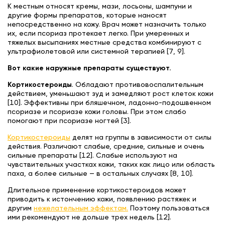
К местным относят кремы, мази, лосьоны, шампуни и
другие формы препаратов, которые наносят
непосредственно на кожу. Врач может назначить только
их, если псориаз протекает легко. При умеренных и
тяжелых высыпаниях местные средства комбинируют с
ультрафиолетовой или системной терапией [7, 9].
Вот какие наружные препараты существуют.
Кортикостероиды
. Обладают противовоспалительным
действием, уменьшают зуд и замедляют рост клеток кожи
[10]. Эффективны при бляшечном, ладонно-подошвенном
псориазе и псориазе кожи головы. При этом слабо
помогают при псориазе ногтей [3].
Кортикостероиды
делят на группы в зависимости от силы
действия. Различают слабые, средние, сильные и очень
сильные препараты [12]. Слабые используют на
чувствительных участках кожи, таких как лицо или область
паха, а более сильные — в остальных случаях [8, 10].
Длительное применение кортикостероидов может
приводить к истончению кожи, появлению растяжек и
другим
нежелательным эффектам.
Поэтому пользоваться
ими рекомендуют не дольше трех недель [12].