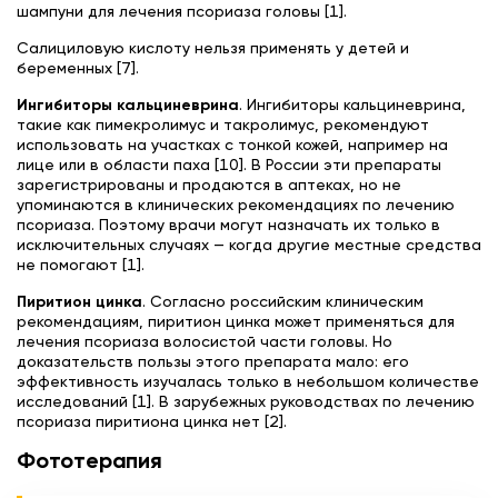
шампуни для лечения псориаза головы [1].
Салициловую кислоту нельзя применять у детей и
беременных [7].
Ингибиторы кальциневрина
. Ингибиторы кальциневрина,
такие как пимекролимус и такролимус, рекомендуют
использовать на участках с тонкой кожей, например на
лице или в области паха [10]. В России эти препараты
зарегистрированы и продаются в аптеках, но не
упоминаются в клинических рекомендациях по лечению
псориаза. Поэтому врачи могут назначать их только в
исключительных случаях — когда другие местные средства
не помогают [1].
Пиритион цинка
. Согласно российским клиническим
рекомендациям, пиритион цинка может применяться для
лечения псориаза волосистой части головы. Но
доказательств пользы этого препарата мало: его
эффективность изучалась только в небольшом количестве
исследований [1]. В зарубежных руководствах по лечению
псориаза пиритиона цинка нет [2].
Фототерапия