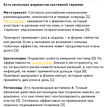
Есть несколько вариантов системной терапии.
Метотрексат
. Согласно российским клиническим
рекомендациям, назначается в первую очередь [1].
Метотрексат
связывается с ферментом, который
участвует в делении клеток кожи, и таким образом
тормозит образование псориатических бляшек [5].
Препарат применяют раз в неделю — в форме таблеток
или уколов. Если у человека не возникает сильных
побочных эффектов, лечение может продолжаться очень
долго [3].
Циклоспорин
. Подавляет работу иммунной системы [5]. По
эффективности
циклоспорин
близок к метотрексату, но
из-за высокого риска нежелательных реакций, в частности
инфекций, не может применяться дольше года [8].
Препарат выпускают в форме капсул, которые нужно
принимать два раза в день [1].
Ретиноиды
. Это производные витамина А. Точный
механизм действия ретиноидов при псориазе неясен, но
доказано, что они помогают контролировать деление
клеток [5]. Особенно эффективно их применение при
ладонно-подошвенном псориазе [3].