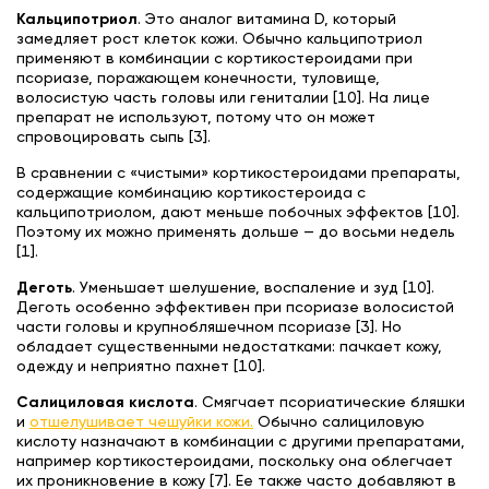
Кальципотриол
. Это аналог витамина D, который
замедляет рост клеток кожи. Обычно кальципотриол
применяют в комбинации с кортикостероидами при
псориазе, поражающем конечности, туловище,
волосистую часть головы или гениталии [10]. На лице
препарат не используют, потому что он может
спровоцировать сыпь [3].
В сравнении с «чистыми» кортикостероидами препараты,
содержащие комбинацию кортикостероида с
кальципотриолом, дают меньше побочных эффектов [10].
Поэтому их можно применять дольше — до восьми недель
[1].
Деготь
. Уменьшает шелушение, воспаление и зуд [10].
Деготь особенно эффективен при псориазе волосистой
части головы и крупнобляшечном псориазе [3]. Но
обладает существенными недостатками: пачкает кожу,
одежду и неприятно пахнет [10].
Салициловая кислота
. Смягчает псориатические бляшки
и
отшелушивает чешуйки кожи.
Обычно салициловую
кислоту назначают в комбинации с другими препаратами,
например кортикостероидами, поскольку она облегчает
их проникновение в кожу [7]. Ее также часто добавляют в