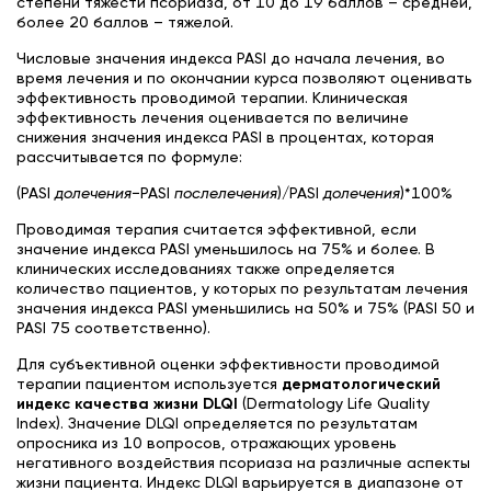
степени тяжести псориаза, от 10 до 19 баллов – средней,
более 20 баллов – тяжелой.
Числовые значения индекса PASI до начала лечения, во
время лечения и по окончании курса позволяют оценивать
эффективность проводимой терапии. Клиническая
эффективность лечения оценивается по величине
снижения значения индекса PASI в процентах, которая
рассчитывается по формуле:
(PASI
долечения
−PASI
послелечения
)/PASI
долечения
)*100%
Проводимая терапия считается эффективной, если
значение индекса PASI уменьшилось на 75% и более. В
клинических исследованиях также определяется
количество пациентов, у которых по результатам лечения
значения индекса PASI уменьшились на 50% и 75% (PASI 50 и
PASI 75 соответственно).
Для субъективной оценки эффективности проводимой
терапии пациентом используется
дерматологический
индекс качества жизни
DLQI
(Dermatology Life Quality
Index). Значение DLQI определяется по результатам
опросника из 10 вопросов, отражающих уровень
негативного воздействия псориаза на различные аспекты
жизни пациента. Индекс DLQI варьируется в диапазоне от