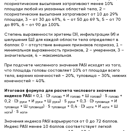
псориатические высыпания затрагивают менее 10%
площади любой из указанных областей тела, 2 –
псориатические высыпания затрагивают от 10 до 29%
площади, 3 – от 30 до 49%, 4 – от 50 до 69 %, 5 – от 70
до 89%, 6 – от 90 до 100%.
Степень выраженности эритемы (Э), инфильтрации (И) и
шелушения (Ш) для каждой области тела определяют в
баллах: 0 – отсутствие внешних признаков псориаза, 1 –
минимальная выраженность признаков, 2 – умеренная, 3 –
значительная, 4 – максимальная.
При подсчете численного значения PASI исходят из того,
что площадь головы составляет 10% от площади всего
тела, верхних конечностей – 20%, туловища – 30%, нижних
конечностей – 40%.
Итоговая формула для расчета числового значения
индекса PASI
= 0,1 ∙ (Э
+ И
+ Ш
) ∙ S
+
голова
голова
голова
голова
0,2 ∙ (Э
+ И
+ Ш
) ∙ S
+ 0,3 ∙ (Э
+ И
руки
руки
руки
руки
туловище
+ Ш
) ∙ S
+ 0,4 ∙ (Э
+ И
+ Ш
туловище
туловище
туловище
ноги
ноги
) ∙ S
.
ноги
ноги
Значения индекса PASI варьируются от 0 до 72 баллов.
Индекс PASI менее 10 баллов соответствует легкой