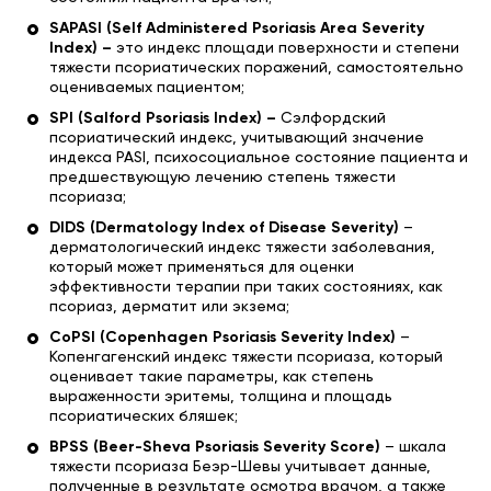
SAPASI (Self Administered Psoriasis Area Severity
Index) –
это индекс площади поверхности и степени
тяжести псориатических поражений, самостоятельно
оцениваемых пациентом;
SPI (Salford Psoriasis Index)
–
Сэлфордский
псориатический индекс, учитывающий значение
индекса PASI, психосоциальное состояние пациента и
предшествующую лечению степень тяжести
псориаза;
DIDS (Dermatology Index of Disease Severity)
–
дерматологический индекс тяжести заболевания,
который может применяться для оценки
эффективности терапии при таких состояниях, как
псориаз, дерматит или экзема;
CoPSI (Copenhagen Psoriasis Severity Index)
–
Копенгагенский индекс тяжести псориаза, который
оценивает такие параметры, как степень
выраженности эритемы, толщина и площадь
псориатических бляшек;
BPSS (Beer-Sheva Psoriasis Severity Score)
– шкала
тяжести псориаза Беэр-Шевы учитывает данные,
полученные в результате осмотра врачом, а также