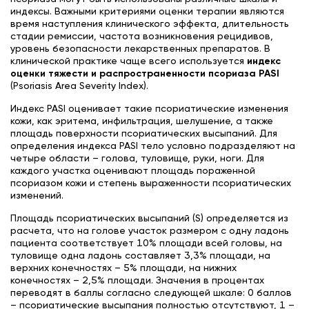
индексы. Важными критериями оценки терапии являются
время наступления клинического эффекта, длительность
стадии ремиссии, частота возникновения рецидивов,
уровень безопасности лекарственных препаратов. В
клинической практике чаще всего используется
индекс
оценки тяжести и распространенности псориаза
PASI
(Psoriasis Area Severity Index).
Индекс PASI оценивает такие псориатические изменения
кожи, как эритема, инфильтрация, шелушение, а также
площадь поверхности псориатических высыпаний. Для
определения индекса PASI тело условно подразделяют на
четыре области – голова, туловище, руки, ноги. Для
каждого участка оценивают площадь пораженной
псориазом кожи и степень выраженности псориатических
изменений.
Площадь псориатических высыпаний (S) определяется из
расчета, что на голове участок размером с одну ладонь
пациента соответствует 10% площади всей головы, на
туловище одна ладонь составляет 3,3% площади, на
верхних конечностях – 5% площади, на нижних
конечностях – 2,5% площади. Значения в процентах
переводят в баллы согласно следующей шкале: 0 баллов
– псориатические высыпания полностью отсутствуют, 1 –