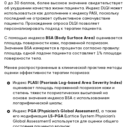
0 до 30 баллов, более высокое значение свидетельствует
об ухудшении качества жизни пациента. Индекс DLQI может
использоваться как дополнение к индексу PASI, поскольку
последний не отражает субъективное самочувствие
пациента. Прохождение опроса DLQI позволяет
персонализировать подход к терапии пациента.
С помощью индекса
BSA (Body Surface Area)
оценивается
площадь поверхности кожи, пораженной псориазом.
Значение BSA измеряется в процентах согласно правилу:
площадь одной ладони пациента составляет 1% площади
поверхности тела.
Менее распространенные в клинической практике методы
оценки эффективности терапии псориаза:
Индекс
PLASI (Psoriasis Log-based Area Severity Index)
оценивает площадь пораженной псориазом кожи и
степень тяжести псориатических высыпаний на
основе значения индекса BSA с использованием
логарифмической шкалы;
Индекс
PGA (Physician’s Global Assessment)
, а также
его модификация
LS-PGA (
Lattice System Physician’s
Global Assessment) используется для оценки общего
состояния пациента врачом;