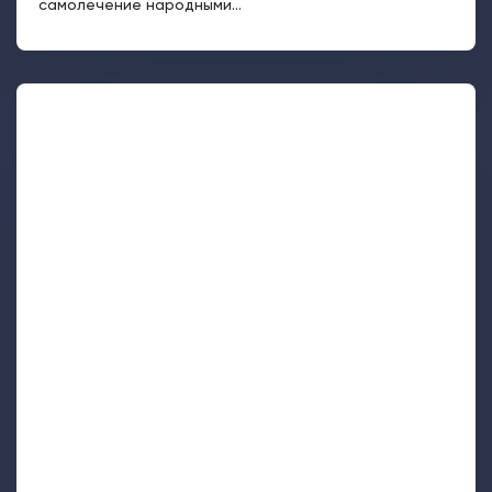
самолечение народными...
24219
Профилактика обострений псориаза
Псориаз – хроническое системное заболевание,
которое по данным статистики встречается у 2–7 %