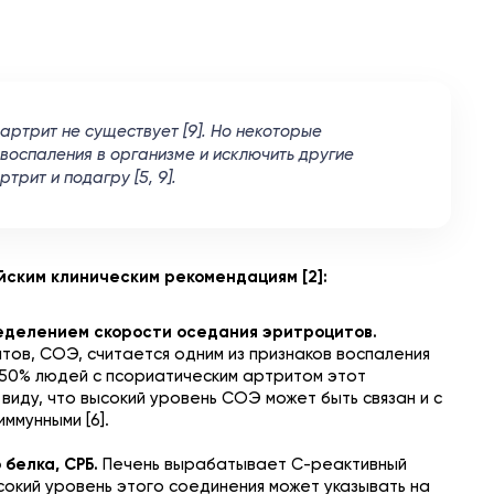
артрит не существует [9]. Но некоторые
воспаления в организме и исключить другие
трит и подагру [5, 9].
йским клиническим рекомендациям [2]:
еделением скорости оседания эритроцитов.
ов, СОЭ, считается одним из признаков воспаления
у 50% людей с псориатическим артритом этот
 виду, что высокий уровень СОЭ может быть связан и с
ммунными [6].
 белка, СРБ.
Печень вырабатывает С-реактивный
ысокий уровень этого соединения может указывать на