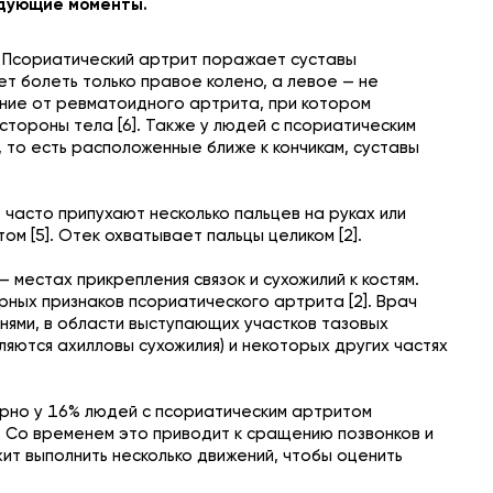
едующие моменты.
. Псориатический артрит поражает суставы
ет болеть только правое колено, а левое — не
вание от ревматоидного артрита, при котором
тороны тела [6]. Также у людей с псориатическим
 то есть расположенные ближе к кончикам, суставы
в часто припухают несколько пальцев на руках или
ом [5]. Отек охватывает пальцы целиком [2].
— местах прикрепления связок и сухожилий к костям.
рных признаков псориатического артрита [2]. Врач
енями, в области выступающих участков тазовых
пляются ахилловы сухожилия) и некоторых других частях
ерно у 16% людей с псориатическим артритом
. Со временем это приводит к сращению позвонков и
т выполнить несколько движений, чтобы оценить