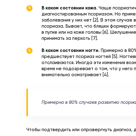
В каком состоянии кожа
. Чаще псориатич
диагностированным псориазом. Но прим
заболевания у них нет [2]. В этом случа
псориаза. Бывает, что бляшки формируютс
в пупке или на коже головы [6]. Шелушен
принимать за перхоть [7].
В каком состоянии ногти
. Примерно в 80
предшествует псориаз ногтей [5]. Ногте
отслаиваются. Иногда эти изменения возн
время не подозревает о том, что у него п
внимательно осматривает [4].
Примерно в 80% случаев развитию псориа
Чтобы подтвердить или опровергнуть диагноз,