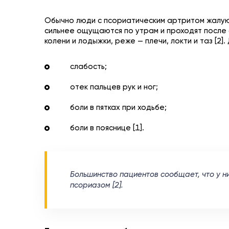
Обычно люди с псориатическим артритом жалуют
сильнее ощущаются по утрам и проходят после фи
колени и лодыжки, реже — плечи, локти и таз [2]
слабость;
отек пальцев рук и ног;
боли в пятках при ходьбе;
боли в пояснице [1].
Большинство пациентов сообщает, что у ни
псориазом [2].