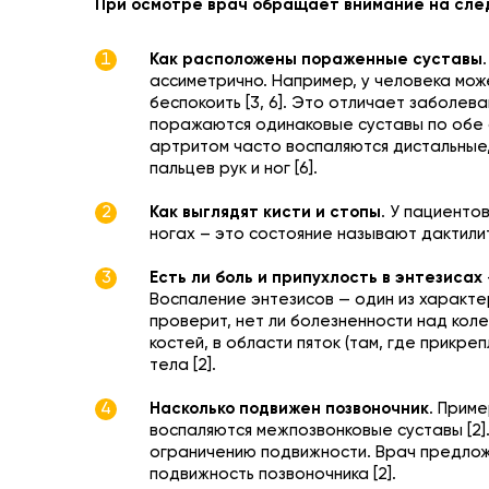
При осмотре врач обращает внимание на сл
Как расположены пораженные суставы
ассиметрично. Например, у человека мож
беспокоить [3, 6]. Это отличает заболе
поражаются одинаковые суставы по обе с
артритом часто воспаляются дистальные,
пальцев рук и ног [6].
Как выглядят кисти и стопы
. У пациенто
ногах ­– это состояние называют дактилит
Есть ли боль и припухлость в энтезисах
Воспаление энтезисов — один из характе
проверит, нет ли болезненности над кол
костей, в области пяток (там, где прикре
тела [2].
Насколько подвижен позвоночник
. Прим
воспаляются межпозвонковые суставы [2]
ограничению подвижности. Врач предложи
подвижность позвоночника [2].