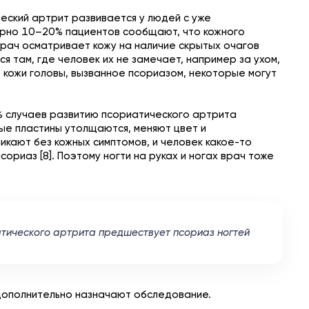
еский артрит развивается у людей с уже
ерно 10–20% пациентов сообщают, что кожного
е врач осматривает кожу на наличие скрытых очагов
я там, где человек их не замечает, например за ухом,
ие кожи головы, вызванное псориазом, некоторые могут
% случаев развитию псориатического артрита
вые пластины утолщаются, меняют цвет и
икают без кожных симптомов, и человек какое-то
сориаз [8]. Поэтому ногти на руках и ногах врач тоже
тического артрита предшествует псориаз ногтей
 дополнительно назначают обследование.