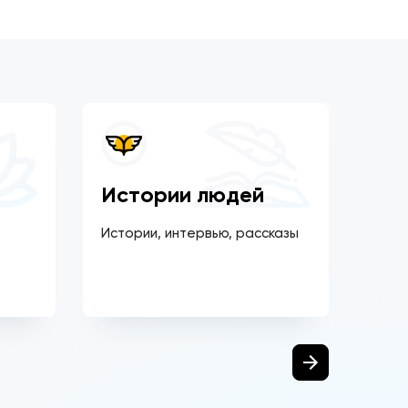
Истории людей
По
Истории, интервью, рассказы
Спец
на п