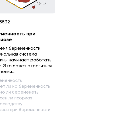
5532
менность при
иазе
ремя беременности
ональная система
ины начинает работать
. Это может отразиться
чении...
еменность
яет ли на беременность
но ли беременеть
сен ли псориаз
наследству
риаз при беременности