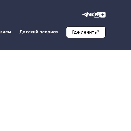
рвисы
Детский псориаз
Где лечить?