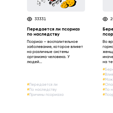
33331
2
Передается ли псориаз
Бере
по наследству
псор
Псориаз — воспалительное
Во в
заболевание, которое влияет
горм
на различные системы
женщ
организма человека. У
иначе
людей...
на те
Бер
Вли
Мож
Передается ли
Опа
По наследству
По 
Причины псориаза
Псо