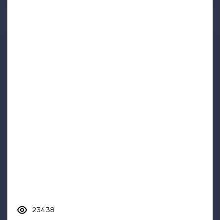
23438
История псориаза
Долгое время врачи считали псориаз одной из форм
проказы. В чем только не искали причину псориаза:
скудное...
История псориаза
Симптомы псориаза
Формы псориаза