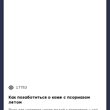
17753
Как позаботиться о коже с псориазом
летом
​Лето для немалого числа людей с псориазом — это