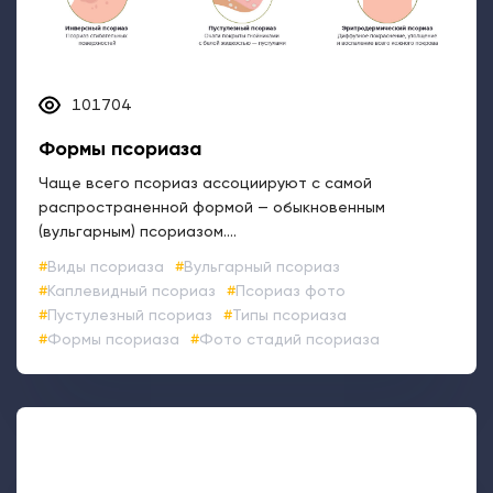
101704
Формы псориаза
Чаще всего псориаз ассоциируют с самой
распространенной формой — обыкновенным
(вульгарным) псориазом....
Виды псориаза
Вульгарный псориаз
Каплевидный псориаз
Псориаз фото
Пустулезный псориаз
Типы псориаза
Формы псориаза
Фото стадий псориаза