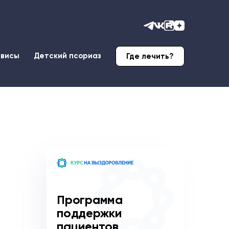
рвисы
Детский псориаз
Где лечить?
Программа
поддержки
пациентов