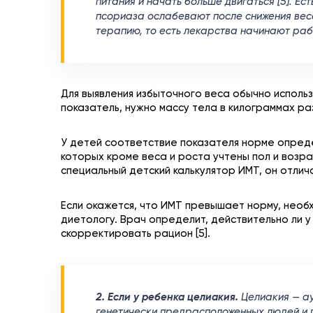
питания и начать больше двигаться [5]. Ес
псориаза ослабевают после снижения веса 
терапию, то есть лекарства начинают рабо
Для выявления избыточного веса обычно использ
показатель, нужно массу тела в килограммах ра
У детей соответствие показателя норме опред
которых кроме веса и роста учтены пол и возрас
специальный детский калькулятор ИМТ, он отлича
Если окажется, что ИМТ превышает норму, необ
диетологу. Врач определит, действительно ли у
скорректировать рацион [5].
2. Если у ребенка целиакия.
Целиакия — а
генетически предрасположенных людей и 