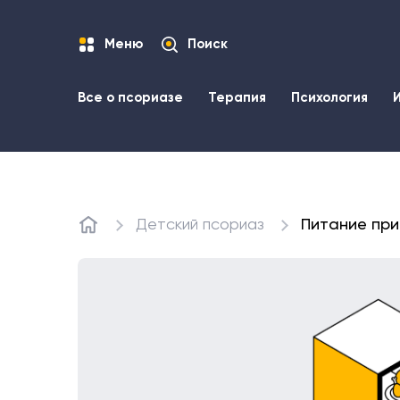
Меню
Поиск
Все о псориазе
Терапия
Психология
Детский псориаз
Питание при
Главная