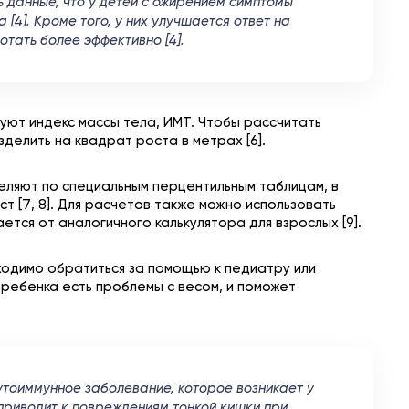
ть данные, что у детей с ожирением симптомы
[4]. Кроме того, у них улучшается ответ на
тать более эффективно [4].
уют индекс массы тела, ИМТ. Чтобы рассчитать
зделить на квадрат роста в метрах [6].
еляют по специальным перцентильным таблицам, в
т [7, 8]. Для расчетов также можно использовать
ется от аналогичного калькулятора для взрослых [9].
ходимо обратиться за помощью к педиатру или
 ребенка есть проблемы с весом, и поможет
утоиммунное заболевание, которое возникает у
приводит к повреждениям тонкой кишки при