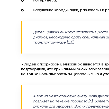
потеря веса;
нарушение координации, равновесия и реч
Дети с целиакией могут отставать в росте
диагноз, необходимо сдать специальный а
трансглутаминазе [13].
У людей с псориазом целиакия развивается в тр
подтвердили, что при наличии обоих заболева
не только нормализовать пищеварение, но и уме
А вот на безглютеновую диету, если диагн
повлияет на течение псориаза [4]. Более
рисками для здоровья. Врачи предупрежд