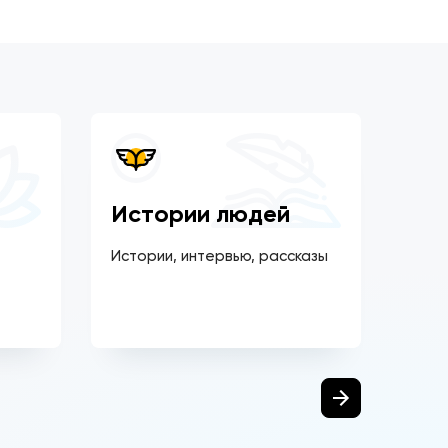
Истории людей
По
Истории, интервью, рассказы
Спец
на п