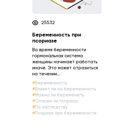
25532
Беременность при
псориазе
Во время беременности
гормональная система
женщины начинает работать
иначе. Это может отразиться
на течении...
Беременность
Влияет ли на беременность
Можно ли беременеть
Опасен ли псориаз
По наследству
Псориаз при беременности