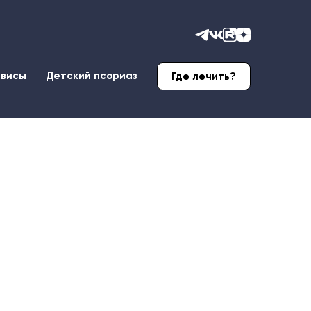
рвисы
Детский псориаз
Где лечить?