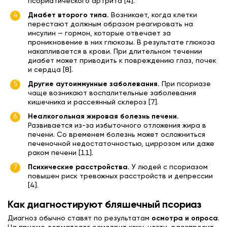
псориатического артрита [4].
Диабет второго типа.
Возникает, когда клетки
перестают должным образом реагировать на
инсулин — гормон, которые отвечает за
проникновение в них глюкозы. В результате глюкоза
накапливается в крови. При длительном течении
диабет может приводить к повреждению глаз, почек
и сердца [8].
Другие аутоиммунные заболевания.
При псориазе
чаще возникают воспалительные заболевания
кишечника и рассеянный склероз [7].
Неалкогольная жировая болезнь печени.
Развивается из-за избыточного отложения жира в
печени. Со временем болезнь может осложниться
печеночной недостаточностью, циррозом или даже
раком печени [11].
Психические расстройства.
У людей с псориазом
повышен риск тревожных расстройств и депрессии
[4].
Как диагностируют бляшечный псориаз
Диагноз обычно ставят по результатам
осмотра и опроса
.