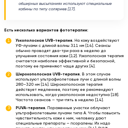
обширных высыпаниях используют специальные
кабины по типу соляриев [17].
Есть несколько вариантов фототерапии:
Узкополосная UVB-терапия.
На кожу воздействуют
УФ-лучами с длиной волны 311 нм [14]. Сеансы
обычно проводят два-три раза в неделю до
улучшения состояния кожи [12]. Узкополосная терапия
считается наиболее эффективной и безопасной,
поэтому ее применяют чаще других [4].
Широкополосная UVB-терапия.
В этом случае
используют ультрафиолетовые лучи с длиной волны
280–320 нм [14]. Широкополосная терапия
действует медленнее, поэтому ее рекомендуют
использовать, когда узкополосная недоступна [18].
Частота сеансов — три-пять в неделю [14].
PUVA-терапия.
Пораженные участки облучают
ультрафиолетовыми лучами типа А. Чтобы повысить
чувствительность кожи к ним, человеку дают
специальные препараты — псоралены. Их надо