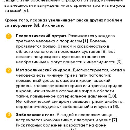
Люди с этим заболеванием страдают от зуда, изменений
во внешности и вынуждены много времени тратить на уход
за кожей [4].
Кроме того, псориаз увеличивает риски других проблем
со здоровьем [8]. В их числе:
Псориатический артрит.
Развивается у каждого
третьего человека с псориазом [1]. Болезнь
проявляется болью, отеком и скованностью в
области одного или нескольких суставов [8]. Без
лечения повреждения суставов становятся
необратимыми и могут привести к инвалидности [9].
Метаболический синдром.
Диагностируется, когда у
человека есть минимум три из пяти патологий:
повышенный уровень сахара в крови, высокий
уровень «плохого» холестерина или триглицеридов
в крови, избыточное отложение жира в области
талии, повышенное артериальное давление [10].
Метаболический синдром повышает риски диабета,
сердечно-сосудистых заболеваний и инсульта [8].
Заболевания глаз.
У людей с псориазом чаще
встречается конъюнктивит, блефарит и увеит [7].
Риск глазных болезней возрастает на фоне