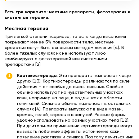
Есть три варианта: местные препараты, фототерапия и
системная терапия.
Местная терапия
При легкой степени псориаза, то есть когда высыпания
покрывают менее 5% поверхности тела, местные
средства могут быть основным методом лечения [4]. В
более тяжелых случаях их не используют либо
комбинируют с фототерапией или системными
препаратами [2].
Кортикостероиды
. Эти препараты назначают чаще
других [13]. Кортикостероиды различаются по силе
действия — от слабых до очень сильных. Слабые
обычно используют на чувствительных участках
кожи, например на лице, в подмышках и области
гениталий. Сильные обычно назначают в остальных
случаях [4]. Препараты выпускают в виде мазей,
кремов, гелей, спреев и шампуней. Разные формы
удобно использовать на разных участках тела [12].
При длительном применении кортикостероиды могут
вызывать побочные эффекты: истончение кожи,
появление растяжек и синяков. Поэтому лечиться ими