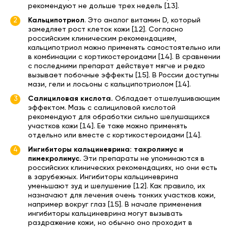
рекомендуют не дольше трех недель [13].
Кальципотриол
. Это аналог витамин D, который
замедляет рост клеток кожи [12]. Согласно
российским клиническим рекомендациям,
кальципотриол можно применять самостоятельно или
в комбинации с кортикостероидами [14]. В сравнении
с последними препарат действует мягче и редко
вызывает побочные эффекты [15]. В России доступны
мази, гели и лосьоны с кальципотриолом [14].
Салициловая кислота.
Обладает отшелушивающим
эффектом. Мазь с салициловой кислотой
рекомендуют для обработки сильно шелушащихся
участков кожи [14]. Ее тоже можно применять
отдельно или вместе с кортикостероидами [14].
Ингибиторы кальциневрина: такролимус и
пимекролимус.
Эти препараты не упоминаются в
российских клинических рекомендациях, но они есть
в зарубежных. Ингибиторы кальциневрина
уменьшают зуд и шелушение [12]. Как правило, их
назначают для лечения очень тонких участков кожи,
например вокруг глаз [15]. В начале применения
ингибиторы кальциневрина могут вызывать
раздражение кожи, но обычно оно проходит в