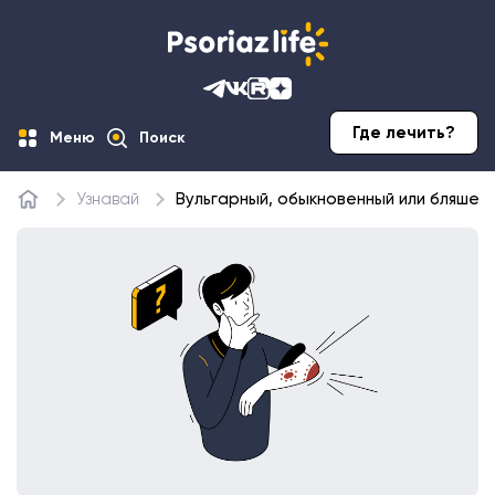
Где лечить?
Меню
Поиск
Узнавай
Вульгарный, обыкновенный или бляшеч
Главная