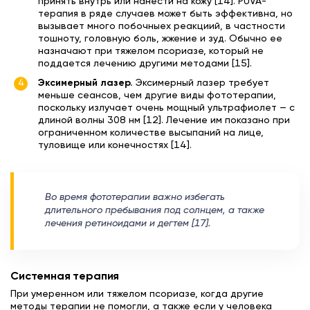
принять внутрь или нанести на кожу [14]. PUVA-
терапия в ряде случаев может быть эффективна, но
вызывает много побочныех реакциий, в частности
тошноту, головную боль, жжение и зуд. Обычно ее
назначают при тяжелом псориазе, который не
поддается лечению другими методами [15].
Эксимерный лазер.
Эксимерный лазер требует
меньше сеансов, чем другие виды фототерапии,
поскольку излучает очень мощный ультрафиолет — с
длиной волны 308 нм [12]. Лечение им показано при
ограниченном количестве высыпаний на лице,
туловище или конечностях [14].
Во время фототерапии важно избегать
длительного пребывания под солнцем, а также
лечения ретиноидами и дегтем [17].
Системная терапия
При умеренном или тяжелом псориазе, когда другие
методы терапии не помогли, а также если у человека