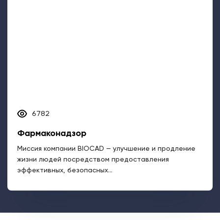
эффективных, безопасных...
Задать вопрос
Все о псориазе
Биологическая терапия (ГИБП)
Вопрос&ответ
Программа поддержки пациентов
Видеоролики о псориазе
Где лечить: адреса клиник
ИНФОРМАЦИЯ НА ДАННОМ САЙТЕ НЕ ДОЛЖНА ИСПОЛЬЗОВАТЬСЯ