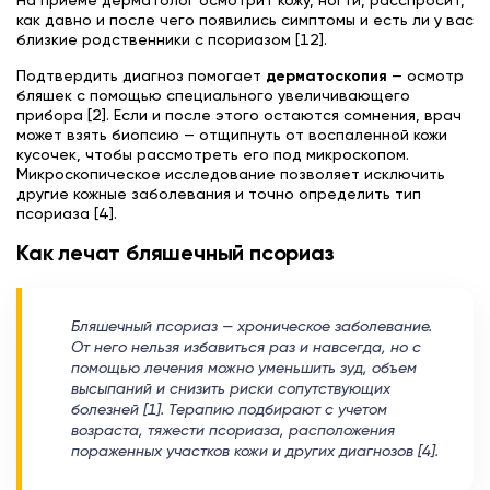
На приеме дерматолог осмотрит кожу, ногти, расспросит,
как давно и после чего появились симптомы и есть ли у вас
близкие родственники с псориазом [12].
Подтвердить диагноз помогает
дерматоскопия
— осмотр
бляшек с помощью специального увеличивающего
прибора [2]. Если и после этого остаются сомнения, врач
может взять биопсию — отщипнуть от воспаленной кожи
кусочек, чтобы рассмотреть его под микроскопом.
Микроскопическое исследование позволяет исключить
другие кожные заболевания и точно определить тип
псориаза [4].
Как лечат бляшечный псориаз
Бляшечный псориаз — хроническое заболевание.
От него нельзя избавиться раз и навсегда, но с
помощью лечения можно уменьшить зуд, объем
высыпаний и снизить риски сопутствующих
болезней [1]. Терапию подбирают с учетом
возраста, тяжести псориаза, расположения
пораженных участков кожи и других диагнозов [4].