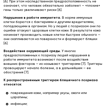
[6]. При этом наследственная предрасположенность не
означает, что человек обязательно заболеет — «плохие»
гены только увеличивают риски [6].
Нарушения в работе иммунитета.
В норме иммунные
клетки борются с бактериями и другими вредителями,
попадающими в организм. Но у людей с псориазом они по
ошибке атакуют здоровые клетки кожи. В результате кожа
начинает производить новые клетки быстрее обычного —
они скапливаются на поверхности и формируют бляшки
[6].
Воздействие окружающей среды.
У многих
предрасположенных к псориазу людей нарушения в
работе иммунитета возникают после воздействия
внешних факторов — их называют триггерами [7]. Триггеры
провоцируют начало болезни, а в дальнейшем — ее
обострения [7].
К распространенным триггерам бляшечного псориаза
относятся:
повреждения кожи, например укусы, ожоги или
царапины;
инфекции;