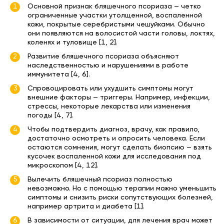
Основной признак бляшечного псориаза — четко
ограниченные участки утолщенной, воспаленной
кожи, покрытые серебристыми чешуйками. Обычно
они появляются на волосистой части головы, локтях,
коленях и туловище [1, 2].
Развитие бляшечного псориаза объясняют
наследственностью и нарушениями в работе
иммунитета [4, 6].
Спровоцировать или ухудшить симптомы могут
внешние факторы — триггеры. Например, инфекции,
стрессы, некоторые лекарства или изменения
погоды [4, 7].
Чтобы подтвердить диагноз, врачу, как правило,
достаточно осмотреть и опросить человека. Если
остаются сомнения, могут сделать биопсию — взять
кусочек воспаленной кожи для исследования под
микроскопом [4, 12].
Вылечить бляшечный псориаз полностью
невозможно. Но с помощью терапии можно уменьшить
симптомы и снизить риски сопутствующих болезней,
например артрита и диабета [1].
В зависимости от ситуации, для лечения врач может