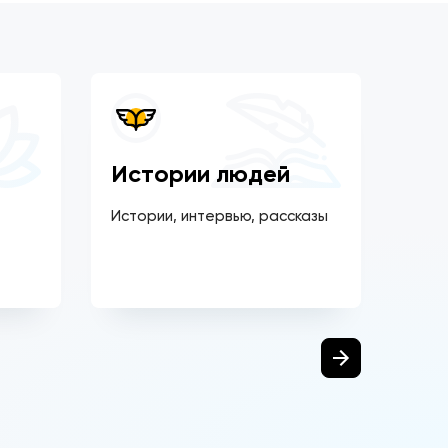
Истории людей
По
Истории, интервью, рассказы
Спец
на п