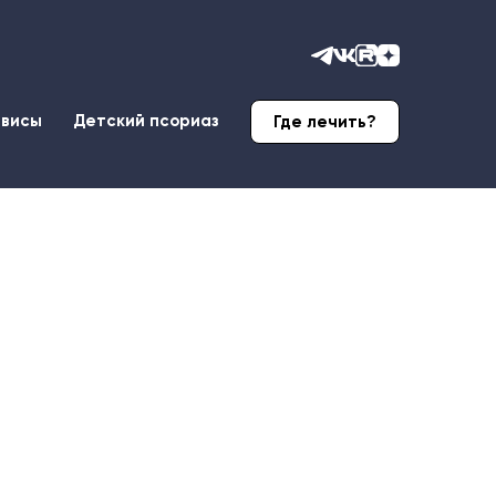
рвисы
Детский псориаз
Где лечить?