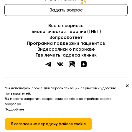
Задать вопрос
Все о псориазе
Биологическая терапия (ГИБП)
Вопрос&ответ
Программа поддержки пациентов
Видеоролики о псориазе
Где лечить: адреса клиник
ИНФОРМАЦИЯ НА ДАННОМ САЙТЕ НЕ ДОЛЖНА ИСПОЛЬЗОВАТЬСЯ
Мы используем cookie для персонализации сервисов и удобства
ДЛЯ САМОСТОЯТЕЛЬНОЙ ДИАГНОСТИКИ ЛЕЧЕНИЯ И НЕ МОЖЕТ
пользователей.
БЫТЬ ЗАМЕНОЙ ОЧНОЙ КОНСУЛЬТАЦИИ ВРАЧА
Вы можете запретить сохранение cookie в настройках своего
браузера.
Соглашение об использовании сайта
Подробнее
Политика в отношении обработки ПДН
Политика cookies
Copyright ©
2026
. PsoriazLife
Я согласен на передачу файлов cookie