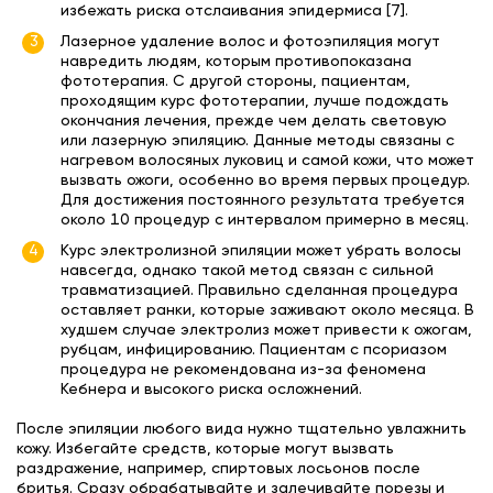
избежать риска отслаивания эпидермиса [7].
Лазерное удаление волос и фотоэпиляция могут
навредить людям, которым противопоказана
фототерапия. С другой стороны, пациентам,
проходящим курс фототерапии, лучше подождать
окончания лечения, прежде чем делать световую
или лазерную эпиляцию. Данные методы связаны с
нагревом волосяных луковиц и самой кожи, что может
вызвать ожоги, особенно во время первых процедур.
Для достижения постоянного результата требуется
около 10 процедур с интервалом примерно в месяц.
Курс электролизной эпиляции может убрать волосы
навсегда, однако такой метод связан с сильной
травматизацией. Правильно сделанная процедура
оставляет ранки, которые заживают около месяца. В
худшем случае электролиз может привести к ожогам,
рубцам, инфицированию. Пациентам с псориазом
процедура не рекомендована из-за феномена
Кебнера и высокого риска осложнений.
После эпиляции любого вида нужно тщательно увлажнить
кожу. Избегайте средств, которые могут вызвать
раздражение, например, спиртовых лосьонов после
бритья. Сразу обрабатывайте и залечивайте порезы и