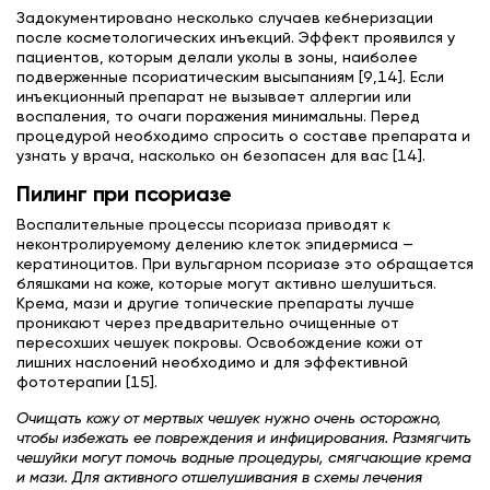
Задокументировано несколько случаев кебнеризации
после косметологических инъекций. Эффект проявился у
пациентов, которым делали уколы в зоны, наиболее
подверженные псориатическим высыпаниям [9,14]. Если
инъекционный препарат не вызывает аллергии или
воспаления, то очаги поражения минимальны. Перед
процедурой необходимо спросить о составе препарата и
узнать у врача, насколько он безопасен для вас [14].
Пилинг при псориазе
Воспалительные процессы псориаза приводят к
неконтролируемому делению клеток эпидермиса —
кератиноцитов. При вульгарном псориазе это обращается
бляшками на коже, которые могут активно шелушиться.
Крема, мази и другие топические препараты лучше
проникают через предварительно очищенные от
пересохших чешуек покровы. Освобождение кожи от
лишних наслоений необходимо и для эффективной
фототерапии [15].
Очищать кожу от мертвых чешуек нужно очень осторожно,
чтобы избежать ее повреждения и инфицирования. Размягчить
чешуйки могут помочь водные процедуры, смягчающие крема
и мази. Для активного отшелушивания в схемы лечения