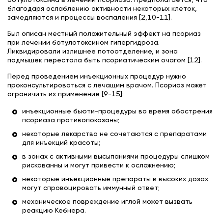
благодаря ослаблению активности некоторых клеток,
замедляются и процессы воспаления [2,10-11].
Был описан местный положительный эффект на псориаз
при лечении ботулотоксином гипергидроза.
Ликвидировали излишнее потоотделение, и зона
подмышек перестала быть псориатическим очагом [12].
Перед проведением инъекционных процедур нужно
проконсультироваться с лечащим врачом. Псориаз может
ограничить их применение [9-15]:
инъекционные бьюти-процедуры во время обострения
псориаза противопоказаны;
некоторые лекарства не сочетаются с препаратами
для инъекций красоты;
в зонах с активными высыпаниями процедуры слишком
рискованны и могут привести к осложнению;
некоторые инъекционные препараты в высоких дозах
могут спровоцировать иммунный ответ;
механическое повреждение иглой может вызвать
реакцию Кебнера.