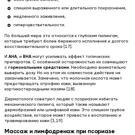
слишком выраженного или длительного покраснения,
медленного заживления,
гиперчувствительности.
По большей мере это относится к глубоким пилингам,
которые требуют более бережного исполнения и долгого
восстановительного срока [17].
И
AHA
, и
BHA
могут усиливать эффект топических
препаратов. С особенной осторожностью их совмещают
с
гормональными средствами
. Необходимо внимательно
выверить дозу. Но на этом их совместное действие не
заканчивается. Замечено, что молочная кислота может
предотвращать атрофию кожи, вызванную
кортикостероидными мазями [18].
Дерматологи советуют людям с псориазом избегать
механического пилинга, который также называют
дермобразией или шлифовкой кожи. Это слишком грубое
воздействие, которое может привести к воспалению и
травмированию кожи [3,19].
Массаж и лимфодренаж при псориазе