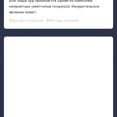
0
Какие анализы сдавать перед началом
лечения псориаза
Обычно люди с псориазом не нуждаются в
обследовании. Но иногда врач все же может его
назначить. Разберемся,...
Беременность
Биологические препараты
Анализы на псориаз
Диагностика
Какие анализы
Лекарства и псориаз