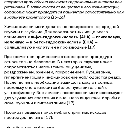
псориаза врач обычно включает гидроксильные кислоты или
ретиноиды. В зависимости от вещества и его концентрации,
обработка может проводиться пациентом самостоятельно или
в кабинете косметолога [15-16].
Химические пилинги делятся на поверхностные, средней
глубины и глубокие. Для поверхностных чаще всего
применяют
альфа-гидроксикислоты (AHA) — гликолевую,
молочную — и бета-гидроксикислоты (BHA) —
салициловую кислоту
и ее производные [17].
При грамотном применении этих веществ процедура
относительно безопасна. В некоторых случаях может
сопровождаться неприятными ощущениями,
раздражением, жжением, покраснением. Рубцевание,
гиперпигментация и инфицирование наблюдаются редко.
После пилинга необходимо защищать кожу от солнца,
поскольку она становится более чувствительной к
ультрафиолету. Вне лечения псориаза пилинги используют
для улучшения состояния и внешнего вида кожи, борьбы с
акне, рубцами и пигментацией [17].
Псориаз повышает риск неблагоприятных исходов
процедуры пилинга [17]:
обострения болезни,