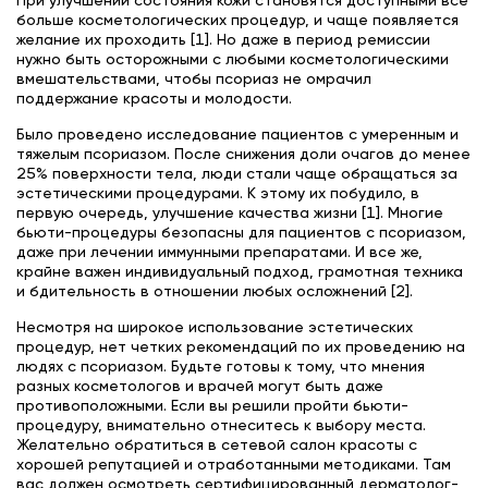
При улучшении состояния кожи становятся доступными все
больше косметологических процедур, и чаще появляется
желание их проходить [1]. Но даже в период ремиссии
нужно быть осторожными с любыми косметологическими
вмешательствами, чтобы псориаз не омрачил
поддержание красоты и молодости.
Было проведено исследование пациентов с умеренным и
тяжелым псориазом. После снижения доли очагов до менее
25% поверхности тела, люди стали чаще обращаться за
эстетическими процедурами. К этому их побудило, в
первую очередь, улучшение качества жизни [1]. Многие
бьюти-процедуры безопасны для пациентов с псориазом,
даже при лечении иммунными препаратами. И все же,
крайне важен индивидуальный подход, грамотная техника
и бдительность в отношении любых осложнений [2].
Несмотря на широкое использование эстетических
процедур, нет четких рекомендаций по их проведению на
людях с псориазом. Будьте готовы к тому, что мнения
разных косметологов и врачей могут быть даже
противоположными. Если вы решили пройти бьюти-
процедуру, внимательно отнеситесь к выбору места.
Желательно обратиться в сетевой салон красоты с
хорошей репутацией и отработанными методиками. Там
вас должен осмотреть сертифицированный дерматолог-