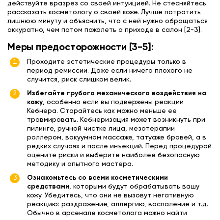
действуйте вразрез со своей интуицией. Не стесняйтесь
рассказать косметологу о своей коже. Лучше потратить
лишнюю минуту и объяснить, что с ней нужно обращаться
аккуратно, чем потом пожалеть о приходе в салон [2-3].
Меры предосторожности [3-5]:
Проходите эстетические процедуры только в
период ремиссии. Даже если ничего плохого не
случится, риск слишком велик.
Избегайте грубого механического воздействия на
кожу
, особенно если вы подвержены реакции
Кебнера. Старайтесь как можно меньше ее
травмировать. Кебнеризация может возникнуть при
пилинге, ручной чистке лица, мезотерапии
роллером, вакуумном массаже, татуаже бровей, а в
редких случаях и после инъекций. Перед процедурой
оцените риски и выберите наиболее безопасную
методику и опытного мастера.
Ознакомьтесь со всеми косметическими
средствами
, которыми будут обрабатывать вашу
кожу. Убедитесь, что они не вызовут негативную
реакцию: раздражение, аллергию, воспаление и т.д.
Обычно в арсенале косметолога можно найти