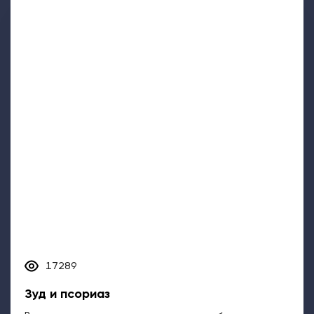
17289
Зуд и псориаз
Все чаще зуд признается одним из наиболее
неприятных симптомов псориаза. Изнурительное
явление может...
Зуд при псориазе
Методы лечения