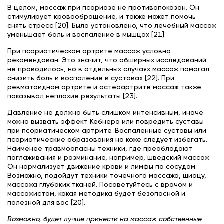
В целом, массаж при псориазе не противопоказан. Он
стимулирует кровообращение, и также может помочь
снять стресс [20]. Было установлено, что лечебный массаж
уменьшает боль и воспаление в мышцах [21].
При псориатическом артрите массаж условно
рекомендован. Это значит, что обширных исследований
не проводилось, но в отдельных случаях массаж помогал
снизить боль и воспаление в суставах [22]. При
ревматоидном артрите и остеоартрите массаж также
показывал неплохие результаты [23].
Давление не должно быть слишком интенсивным, иначе
можно вызвать эффект Кебнера или повредить суставы
при псориатическом артрите. Воспаленные суставы или
псориатические образования на коже следует избегать.
Наименее травмоопасны техники, где преобладают
поглаживания и разминание, например, шведский массаж.
Он нормализует движение крови и лимфы по сосудам.
Возможно, подойдут техники точечного массажа, шиацу,
массажа глубоких тканей. Посоветуйтесь с врачом и
массажистом, какая методика будет безопасной и
полезной для вас [20].
Возможно, будет лучше принести на массаж собственные