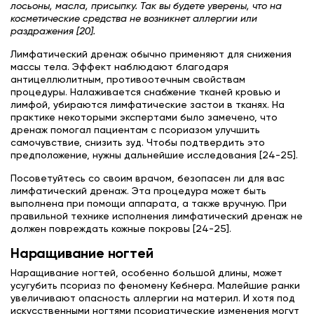
лосьоны, масла, присыпку. Так вы будете уверены, что на
косметические средства не возникнет аллергии или
раздражения [20].
Лимфатический дренаж обычно применяют для снижения
массы тела. Эффект наблюдают благодаря
антицеллюлитным, противоотечным свойствам
процедуры. Налаживается снабжение тканей кровью и
лимфой, убираются лимфатические застои в тканях. На
практике некоторыми экспертами было замечено, что
дренаж помогал пациентам с псориазом улучшить
самочувствие, снизить зуд. Чтобы подтвердить это
предположение, нужны дальнейшие исследования [24-25].
Посоветуйтесь со своим врачом, безопасен ли для вас
лимфатический дренаж. Эта процедура может быть
выполнена при помощи аппарата, а также вручную. При
правильной технике исполнения лимфатический дренаж не
должен повреждать кожные покровы [24-25].
Наращивание ногтей
Наращивание ногтей, особенно большой длины, может
усугубить псориаз по феномену Кебнера. Малейшие ранки
увеличивают опасность аллергии на материл. И хотя под
искусственными ногтями псориатические изменения могут