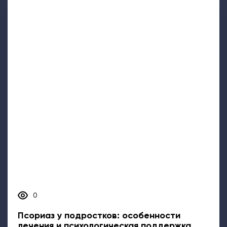
Задать вопрос
Все о псориазе
Биологическая терапия (ГИБП)
Вопрос&ответ
Программа поддержки пациентов
Видеоролики о псориазе
Где лечить: адреса клиник
ИНФОРМАЦИЯ НА ДАННОМ САЙТЕ НЕ ДОЛЖНА ИСПОЛЬЗОВАТЬСЯ
ДЛЯ САМОСТОЯТЕЛЬНОЙ ДИАГНОСТИКИ ЛЕЧЕНИЯ И НЕ МОЖЕТ
БЫТЬ ЗАМЕНОЙ ОЧНОЙ КОНСУЛЬТАЦИИ ВРАЧА
Соглашение об использовании сайта
Политика в отношении обработки ПДН
Политика cookies
Copyright ©
2026
. PsoriazLife