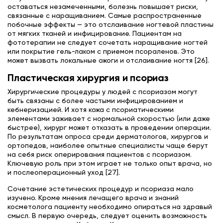
оставаться незамеченными, болезнь повышает риски,
связанные с наращиванием. Самые распространенные
побочные эффекты — это отслаивание ногтевой пластины
от мягких тканей и инфицирование. Пациентам на
фототерапии не следует сочетать наращивание ногтей
или покрытие гель-лаком с приемом псораленов. Это
может вызвать локальные ожоги и отслаивание ногтя [26].
Пластическая хирургия и псориаз
Хирургические процедуры у людей с псориазом могут
быть связаны с более частыми инфицированием и
кебнеризацией. И хотя кожа с псориатическими
элементами заживает с нормальной скоростью (или даже
быстрее), хирург может отказать в проведении операции.
По результатам опроса среди дерматологов, хирургов и
ортопедов, наиболее опытные специалисты чаще берут
на себя риск оперирования пациентов с псориазом.
Ключевую роль при этом играет не только опыт врача, но
и послеоперационный уход [27].
Сочетание эстетических процедур и псориаза мало
изучено. Кроме мнения лечащего врача и знаний
косметолога пациенту необходимо опираться на здравый
смысл. В первую очередь, следует оценить возможность