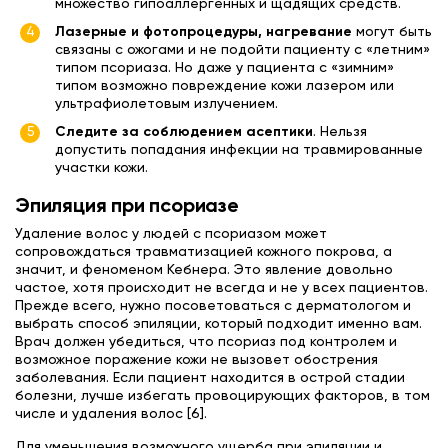
множество гипоаллергенных и щадящих средств.
Лазерные и фотопроцедуры, нагревание
могут быть
связаны с ожогами и не подойти пациенту с «летним»
типом псориаза. Но даже у пациента с «зимним»
типом возможно повреждение кожи лазером или
ультрафиолетовым излучением.
Следите за соблюдением асептики
. Нельзя
допустить попадания инфекции на травмированные
участки кожи.
Эпиляция при псориазе
Удаление волос у людей с псориазом может
сопровождаться травматизацией кожного покрова, а
значит, и феноменом Кебнера. Это явление довольно
частое, хотя происходит не всегда и не у всех пациентов.
Прежде всего, нужно посоветоваться с дерматологом и
выбрать способ эпиляции, который подходит именно вам.
Врач должен убедиться, что псориаз под контролем и
возможное поражение кожи не вызовет обострения
заболевания. Если пациент находится в острой стадии
болезни, лучше избегать провоцирующих факторов, в том
числе и удаления волос [6].
Для уменьшения возможного ущерба при эпиляции и