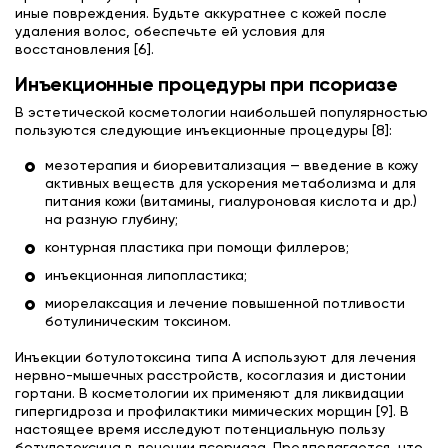
иные повреждения. Будьте аккуратнее с кожей после
удаления волос, обеспечьте ей условия для
восстановления [6].
Инъекционные процедуры при псориазе
В эстетической косметологии наибольшей популярностью
пользуются следующие инъекционные процедуры [8]:
мезотерапия и биоревитализация — введение в кожу
активных веществ для ускорения метаболизма и для
питания кожи (витамины, гиалуроновая кислота и др.)
на разную глубину;
контурная пластика при помощи филлеров;
инъекционная липопластика;
миорелаксация и лечение повышенной потливости
ботулиническим токсином.
Инъекции ботулотоксина типа A используют для лечения
нервно-мышечных расстройств, косоглазия и дистонии
гортани. В косметологии их применяют для ликвидации
гипергидроза и профилактики мимических морщин [9]. В
настоящее время исследуют потенциальную пользу
ботулотоксина в лечении псориаза. Предполагается, что