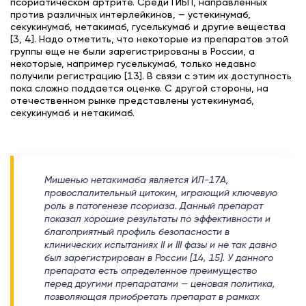
псориатическом артрите. Среди ГИБП, направленных
против различных интерлейкинов, — устекинумаб,
секукинумаб, нетакимаб, гуселькумаб и другие вещества
[3, 4]. Надо отметить, что некоторые из препаратов этой
группы еще не были зарегистрированы в России, а
некоторые, например гуселькумаб, только недавно
получили регистрацию [13]. В связи с этим их доступность
пока сложно поддается оценке. С другой стороны, на
отечественном рынке представлены устекинумаб,
секукинумаб и нетакимаб.
Мишенью нетакимаба является ИЛ-17А,
провоспалительный цитокин, играющий ключевую
роль в патогенезе псориаза. Данный препарат
показал хорошие результаты по эффективности и
благоприятный профиль безопасности в
клинических испытаниях II и III фазы и не так давно
был зарегистрирован в России [14, 15]. У данного
препарата есть определенное преимущество
перед другими препаратами — ценовая политика,
позволяющая приобретать препарат в рамках