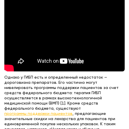
Однако у ГИБП есть и определенный недостаток —
дороговизна препаратов. Его частично могут
нивелировать программы поддержки пациентов за счет
средств федерального бюджета: терапия ГИБП
осуществляется в рамках высокотехнологичной
медицинской помощи (ВМП) [1]. Кроме средств
федерального бюджета, существуют
программы поддержки пациентов
, предлагающие
значительные скидки на лекарства для пациентов при
единовременной покупке нескольких упаковок. К таким