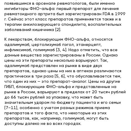
появившимся в арсенале ревматологов, были именно
ингибиторы ФНО-альфа: первый препарат для лечения
ревматоидного артрита был зарегистрирован FDA в 1999
г. Сейчас этот класс препаратов применяется также и в
терапии анкилозирующего спондилита, воспалительных
заболеваний кишечника [2].
К лекарствам, блокирующим ФНО-альфа, относятся
адалимумаб, цертолизумаб пэгол, этанерцепт,
инфликсимаб, голимумаб [3, 4]. Надо отметить, что все
данные вещества зарегистрированы в России. Однако
цены на эти препараты несколько варьируют. Так,
адалимумаб представлен на рынке в виде двух
препаратов, однако цены на них в аптеках различаются
практически в три раза [5, 6], что обуславливается тем,
что один из них — это препарат-аналог. Цены на другие
ГИБП, блокирующие ФНО-альфа и представленные на
рынке в России, варьируют в пределах от 20 тысяч рублей
до 66 тысяч рублей за упаковку, что может быть
значительным ударом по бюджету пациента и его семьи
[7–11], особенно с учетом разных режимов приема
препаратов и того факта, что некоторые из этих
препаратов, как, например, голимумаб, могут быть
доступны далеко не во всех городах.