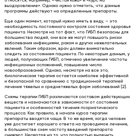
относятся, например, «Чистая кожа» и «Курс на
выздоровление». Однако нужно отметить, что данные
программы действуют на определенные препараты.
Еще один момент, который нужно иметь в виду, — это
необходимость постоянного контроля состояния здоровья
пациента. Несмотря на тот факт, что ГИБП безопасны для
большинства людей, они все же могут повышать риски
заболевания инфекциями, раком и других нежелательных
явлений. Таким образом, врач должен внимательно
следить за состоянием пациента. По некоторым данным, у
людей, получающих ГИБП, отмечено увеличение частоты
инфекционных осложнений, повышение числа
новообразований. Однако, несмотря на все это,
биологическая терапия остается наиболее эффективной
и безопасной по сравнению с традиционной терапией
лечения тяжелых и среднетяжелых форм заболеваний [2].
Схемы терапии ГИБП различаются составом действующих
веществ и назначаются в зависимости от состояния
пациента и особенностей течения псориатического
процесса. Как правило, в начале курса терапии
препараты вводятся чаще. В то же время, когда человек
уже достигает хорошего ответа на проводимое лечение,
в большинстве схем частоту введений препарата
снижают. Несмотря на то, что полностью вылечить